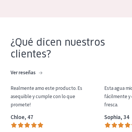
COLECCIÓN
Essentials
Lift+
¿Qué dicen nuestros
Expert
clientes?
TIPO DE PIEL
Piel sensible
Ver reseñas
Piel normal y seca
Realmente amo este producto. Es
Esta agua mi
Piel mixata o grasa
asequible y cumple con lo que
fácilmente y 
Piel madura
promete!
fresca.
Piel expuesta al sol
Chloe, 47
Sophia, 34
Piel menopáusica