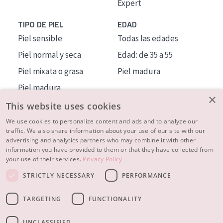
Expert
TIPO DE PIEL
EDAD
Piel sensible
Todas las edades
Piel normal y seca
Edad: de 35 a 55
Piel mixata o grasa
Piel madura
Piel madura
×
Piel expuesta al sol
This website uses cookies
Piel menopáusica
We use cookies to personalize content and ads and to analyze our
traffic. We also share information about your use of our site with our
advertising and analytics partners who may combine it with other
MÁS SOBRE NOSOTROS
information you have provided to them or that they have collected from
your use of their services.
Privacy Policy
INSPIRACIÓN
STRICTLY NECESSARY
PERFORMANCE
CONTACTO
TARGETING
FUNCTIONALITY
© 2023 - 2026 Diadermine
Condiciones
Política de Privacidad
contacto
CONFIGURACIÓN DE COOKIES
UNCLASSIFIED