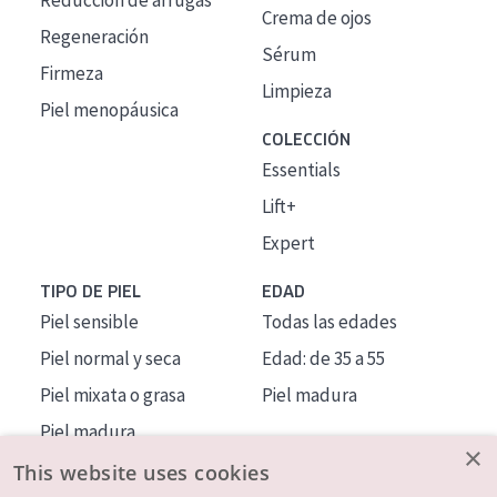
Reducción de arrugas
Crema de ojos
Regeneración
Sérum
Firmeza
Limpieza
Piel menopáusica
COLECCIÓN
Essentials
Lift+
Expert
TIPO DE PIEL
EDAD
Piel sensible
Todas las edades
Piel normal y seca
Edad: de 35 a 55
Piel mixata o grasa
Piel madura
Piel madura
×
Piel expuesta al sol
This website uses cookies