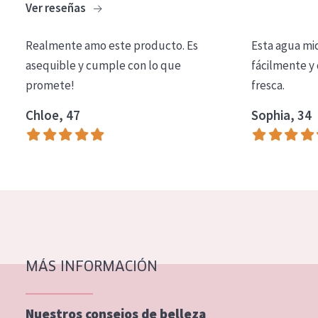
Ver reseñas
COLECCIÓN
Essentials
Realmente amo este producto. Es
Esta agua mi
asequible y cumple con lo que
fácilmente y 
Lift+
promete!
fresca.
Expert
Chloe, 47
Sophia, 34
TIPO DE PIEL
Piel sensible
Piel normal y seca
Piel mixata o grasa
Piel madura
MÁS INFORMACIÓN
Piel expuesta al sol
Piel menopáusica
Nuestros consejos de belleza