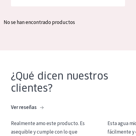
Hidratación y luminosidad
German
Reducción de arrugas
Spanish
No se han encontrado productos
Regeneración
Greek
Firmeza
Piel menopáusica
TIPO DE PRODUCTO
¿Qué dicen nuestros
Crema de día
clientes?
Crema de noche
Crema de ojos
Ver reseñas
Sérum
Realmente amo este producto. Es
Esta agua mi
Limpieza
asequible y cumple con lo que
fácilmente y 