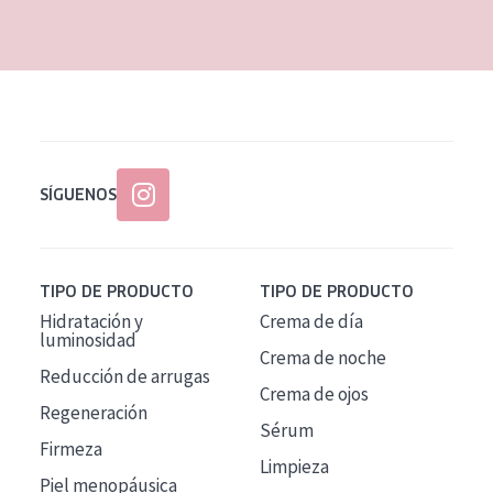
EDAD
Todas las edades
Edad: de 35 a 55
Piel madura
SÍGUENOS
TIPO DE PRODUCTO
TIPO DE PRODUCTO
Hidratación y
Crema de día
luminosidad
Crema de noche
Reducción de arrugas
Crema de ojos
Regeneración
Sérum
Firmeza
Limpieza
Piel menopáusica