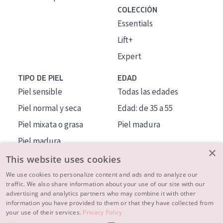
COLECCIÓN
Essentials
Lift+
Expert
TIPO DE PIEL
EDAD
Piel sensible
Todas las edades
Piel normal y seca
Edad: de 35 a 55
Piel mixata o grasa
Piel madura
Piel madura
×
Piel expuesta al sol
This website uses cookies
Piel menopáusica
We use cookies to personalize content and ads and to analyze our
traffic. We also share information about your use of our site with our
advertising and analytics partners who may combine it with other
MÁS SOBRE NOSOTROS
information you have provided to them or that they have collected from
your use of their services.
Privacy Policy
INSPIRACIÓN