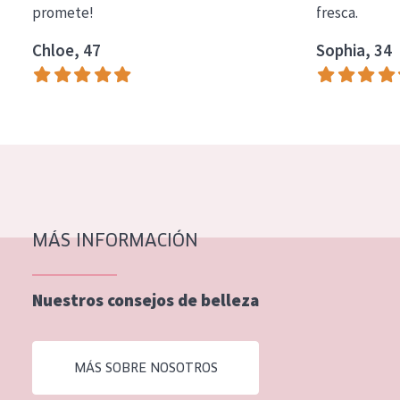
promete!
fresca.
COLECCIÓN
Chloe, 47
Sophia, 34
Essentials
Lift+
Expert
TIPO DE PIEL
Piel sensible
Piel normal y seca
MÁS INFORMACIÓN
Piel mixata o grasa
Nuestros consejos de belleza
Piel madura
Piel expuesta al sol
MÁS SOBRE NOSOTROS
Piel menopáusica