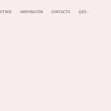
SOTROS
INSPIRACIÓN
CONTACTO
ES
tros productos
S NUESTROS
UCTOS