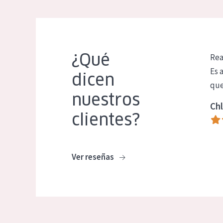
¿Qué
Rea
Es 
dicen
que
nuestros
Chl
clientes?
Ver reseñas