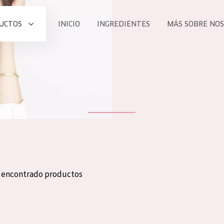
UCTOS
INICIO
INGREDIENTES
MÁS SOBRE NO
todos nues
UCTO
COLECCIÓN
Essentials
he
Lift+
Expert
n encontrado productos
TODO
EDAD
PROD
Todas las edades