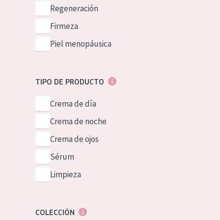
Piel normal y s
Regeneración
German
Piel mixata o g
Firmeza
Spanish
Piel madura
Piel menopáusica
Greek
Piel expuesta a
Piel menopáus
TIPO DE PRODUCTO
Crema de día
NUESTROS P
Crema de noche
Crema de ojos
Sérum
Limpieza
COLECCIÓN