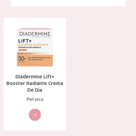
Hidratación y luminosidad
German
Reducción de arrugas
Spanish
Diadermine Lift+ Booster Radiante Crema De Día
Regeneración
Greek
Firmeza
Piel menopáusica
TIPO DE PRODUCTO
Diadermine Lift+
Crema de día
Booster Radiante Crema
De Día
Crema de noche
Piel seca
Crema de ojos
Sérum
Limpieza