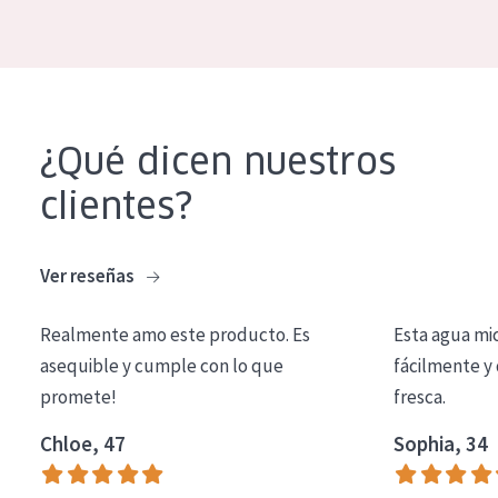
COLECCIÓN
Essentials
Lift+
Expert
¿Qué dicen nuestros
clientes?
TIPO DE PIEL
Piel sensible
Ver reseñas
Piel normal y seca
Realmente amo este producto. Es
Esta agua mi
Piel mixata o grasa
asequible y cumple con lo que
fácilmente y 
Piel madura
promete!
fresca.
Piel expuesta al sol
Chloe, 47
Sophia, 34
Piel menopáusica