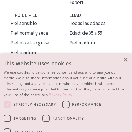
Expert
TIPO DE PIEL
EDAD
Piel sensible
Todas las edades
Piel normal y seca
Edad: de 35 a 55
Piel mixata o grasa
Piel madura
Piel madura
×
Piel expuesta al sol
This website uses cookies
Piel menopáusica
We use cookies to personalize content and ads and to analyze our
traffic. We also share information about your use of our site with our
advertising and analytics partners who may combine it with other
MÁS SOBRE NOSOTROS
information you have provided to them or that they have collected from
your use of their services.
Privacy Policy
INSPIRACIÓN
STRICTLY NECESSARY
PERFORMANCE
CONTACTO
TARGETING
FUNCTIONALITY
© 2023 - 2026 Diadermine
Condiciones
Política de Privacidad
contacto
CONFIGURACIÓN DE COOKIES