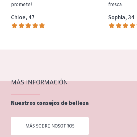
promete!
fresca.
COLECCIÓN
Chloe, 47
Sophia, 34
Essentials
Lift+
Expert
TIPO DE PIEL
Piel sensible
Piel normal y seca
MÁS INFORMACIÓN
Piel mixata o grasa
Nuestros consejos de belleza
Piel madura
Piel expuesta al sol
MÁS SOBRE NOSOTROS
Piel menopáusica