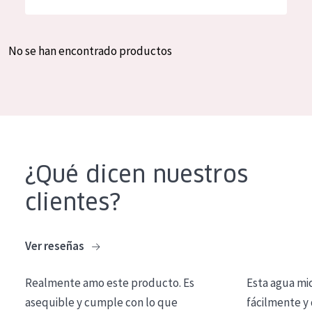
Hidratación y luminosidad
German
Reducción de arrugas
Spanish
No se han encontrado productos
Regeneración
Greek
Firmeza
Piel menopáusica
TIPO DE PRODUCTO
¿Qué dicen nuestros
Crema de día
clientes?
Crema de noche
Crema de ojos
Ver reseñas
Sérum
Realmente amo este producto. Es
Esta agua mi
Limpieza
asequible y cumple con lo que
fácilmente y 