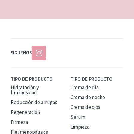
EDAD
Todas las edades
Edad: de 35 a 55
Piel madura
SÍGUENOS
TIPO DE PRODUCTO
TIPO DE PRODUCTO
Hidratación y
Crema de día
luminosidad
Crema de noche
Reducción de arrugas
Crema de ojos
Regeneración
Sérum
Firmeza
Limpieza
Piel menopáusica