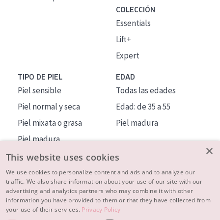
COLECCIÓN
Essentials
Lift+
Expert
TIPO DE PIEL
EDAD
Piel sensible
Todas las edades
Piel normal y seca
Edad: de 35 a 55
Piel mixata o grasa
Piel madura
Piel madura
×
Piel expuesta al sol
This website uses cookies
Piel menopáusica
We use cookies to personalize content and ads and to analyze our
traffic. We also share information about your use of our site with our
advertising and analytics partners who may combine it with other
MÁS SOBRE NOSOTROS
information you have provided to them or that they have collected from
your use of their services.
Privacy Policy
INSPIRACIÓN