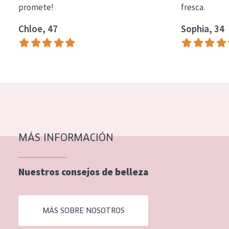
promete!
fresca.
COLECCIÓN
Chloe, 47
Sophia, 34
Essentials
Lift+
Expert
TIPO DE PIEL
Piel sensible
Piel normal y seca
MÁS INFORMACIÓN
Piel mixata o grasa
Nuestros consejos de belleza
Piel madura
Piel expuesta al sol
MÁS SOBRE NOSOTROS
Piel menopáusica