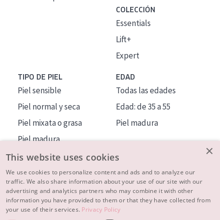
COLECCIÓN
Essentials
Lift+
Expert
TIPO DE PIEL
EDAD
Piel sensible
Todas las edades
Piel normal y seca
Edad: de 35 a 55
Piel mixata o grasa
Piel madura
Piel madura
×
Piel expuesta al sol
This website uses cookies
Piel menopáusica
We use cookies to personalize content and ads and to analyze our
traffic. We also share information about your use of our site with our
advertising and analytics partners who may combine it with other
MÁS SOBRE NOSOTROS
information you have provided to them or that they have collected from
your use of their services.
Privacy Policy
INSPIRACIÓN