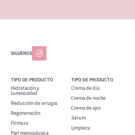
EDAD
Todas las edades
Edad: de 35 a 55
Piel madura
SÍGUENOS
TIPO DE PRODUCTO
TIPO DE PRODUCTO
Hidratación y
Crema de día
luminosidad
Crema de noche
Reducción de arrugas
Crema de ojos
Regeneración
Sérum
Firmeza
Limpieza
Piel menopáusica