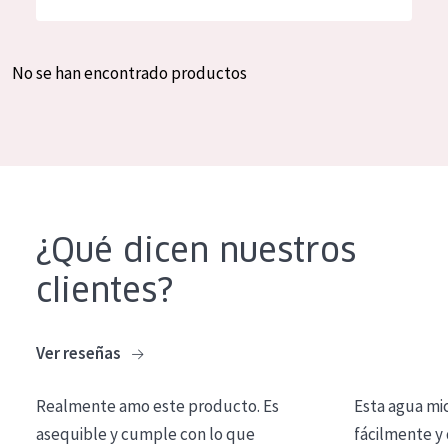
Hidratación y luminosidad
German
Reducción de arrugas
Spanish
No se han encontrado productos
Regeneración
Greek
Firmeza
Piel menopáusica
TIPO DE PRODUCTO
¿Qué dicen nuestros
Crema de día
clientes?
Crema de noche
Crema de ojos
Ver reseñas
Sérum
Realmente amo este producto. Es
Esta agua mi
Limpieza
asequible y cumple con lo que
fácilmente y 