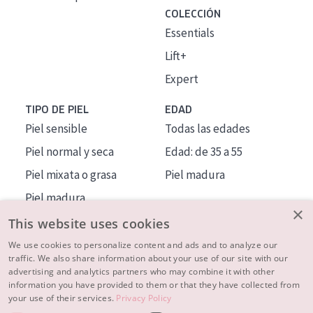
COLECCIÓN
Essentials
Lift+
Expert
TIPO DE PIEL
EDAD
Piel sensible
Todas las edades
Piel normal y seca
Edad: de 35 a 55
Piel mixata o grasa
Piel madura
Piel madura
×
Piel expuesta al sol
This website uses cookies
Piel menopáusica
We use cookies to personalize content and ads and to analyze our
traffic. We also share information about your use of our site with our
advertising and analytics partners who may combine it with other
MÁS SOBRE NOSOTROS
information you have provided to them or that they have collected from
your use of their services.
Privacy Policy
INSPIRACIÓN