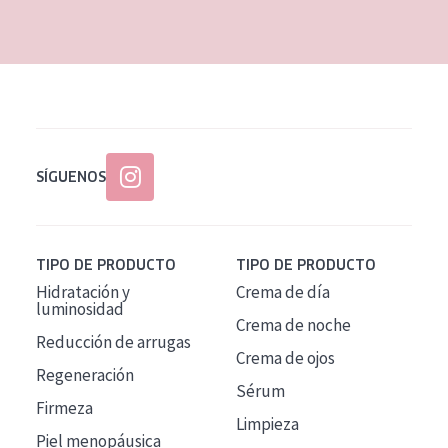
EDAD
Todas las edades
Edad: de 35 a 55
Piel madura
SÍGUENOS
TIPO DE PRODUCTO
TIPO DE PRODUCTO
Hidratación y
Crema de día
luminosidad
Crema de noche
Reducción de arrugas
Crema de ojos
Regeneración
Sérum
Firmeza
Limpieza
Piel menopáusica