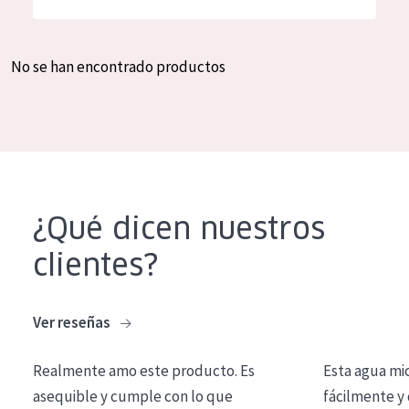
Hidratación y luminosidad
German
Reducción de arrugas
Spanish
No se han encontrado productos
Regeneración
Greek
Firmeza
Piel menopáusica
TIPO DE PRODUCTO
¿Qué dicen nuestros
Crema de día
clientes?
Crema de noche
Crema de ojos
Ver reseñas
Sérum
Realmente amo este producto. Es
Esta agua mi
Limpieza
asequible y cumple con lo que
fácilmente y 