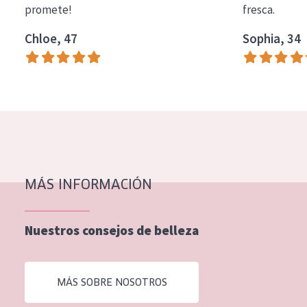
promete!
fresca.
COLECCIÓN
Chloe, 47
Sophia, 34
Essentials
Lift+
Expert
TIPO DE PIEL
Piel sensible
Piel normal y seca
MÁS INFORMACIÓN
Piel mixata o grasa
Nuestros consejos de belleza
Piel madura
Piel expuesta al sol
MÁS SOBRE NOSOTROS
Piel menopáusica