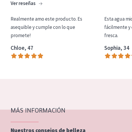
Ver reseñas
COLECCIÓN
Essentials
Realmente amo este producto. Es
Esta agua mi
asequible y cumple con lo que
fácilmente y 
Lift+
promete!
fresca.
Expert
Chloe, 47
Sophia, 34
TIPO DE PIEL
Piel sensible
Piel normal y seca
Piel mixata o grasa
Piel madura
MÁS INFORMACIÓN
Piel expuesta al sol
Piel menopáusica
Nuestros consejos de belleza