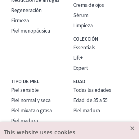
Reducción de arrugas
Crema de ojos
Regeneración
Sérum
Firmeza
Limpieza
Piel menopáusica
COLECCIÓN
Essentials
Lift+
Expert
TIPO DE PIEL
EDAD
Piel sensible
Todas las edades
Piel normal y seca
Edad: de 35 a 55
Piel mixata o grasa
Piel madura
Piel madura
×
Piel expuesta al sol
This website uses cookies