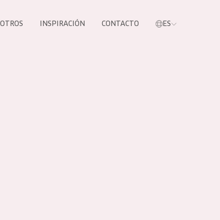
SOTROS
INSPIRACIÓN
CONTACTO
ES
tros productos
S NUESTROS
UCTOS