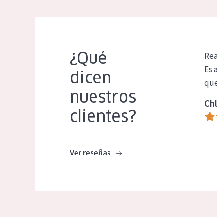
¿Qué
Rea
Es 
dicen
que
nuestros
Chl
clientes?
Ver reseñas