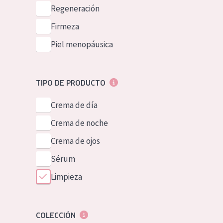
Piel normal y s
Regeneración
German
Piel mixata o g
Firmeza
Spanish
Piel madura
Piel menopáusica
Greek
Piel expuesta a
Piel menopáus
TIPO DE PRODUCTO
Crema de día
NUESTROS P
Crema de noche
Crema de ojos
Sérum
Limpieza
COLECCIÓN