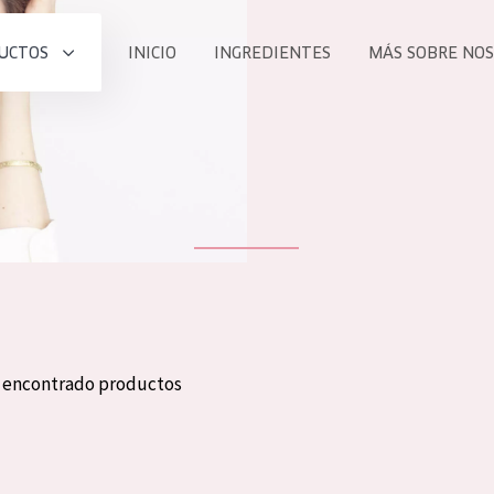
UCTOS
INICIO
INGREDIENTES
MÁS SOBRE NO
todos nues
UCTO
COLECCIÓN
Essentials
he
Lift+
Expert
n encontrado productos
TODO
EDAD
PROD
Todas las edades