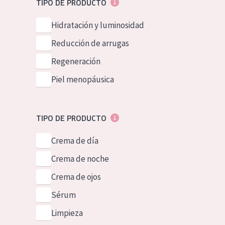
TIPO DE PRODUCTO
Piel normal y s
German
Hidratación y luminosidad
Piel mixata o g
Spanish
Reducción de arrugas
Piel madura
Greek
Regeneración
Piel expuesta a
Piel menopáusica
Piel menopáus
NUESTROS P
TIPO DE PRODUCTO
Crema de día
Crema de noche
Crema de ojos
Sérum
Limpieza