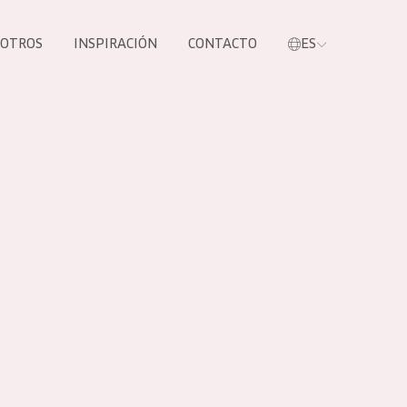
SOTROS
INSPIRACIÓN
CONTACTO
ES
tros productos
S NUESTROS
UCTOS