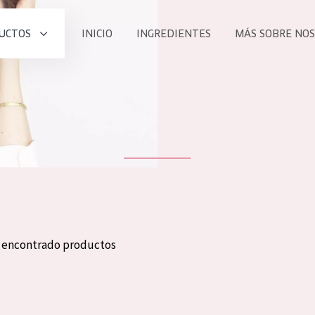
UCTOS
INICIO
INGREDIENTES
MÁS SOBRE NO
todos nues
UCTO
COLECCIÓN
Essentials
he
Lift+
Expert
n encontrado productos
TODO
EDAD
PROD
Todas las edades