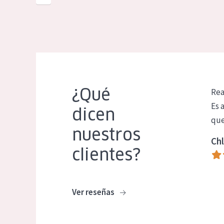
¿Qué
Rea
Es 
dicen
que
nuestros
Chl
clientes?
Ver reseñas