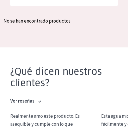
Hidratación y luminosidad
German
Reducción de arrugas
Spanish
No se han encontrado productos
Regeneración
Greek
Firmeza
Piel menopáusica
TIPO DE PRODUCTO
¿Qué dicen nuestros
Crema de día
clientes?
Crema de noche
Crema de ojos
Ver reseñas
Sérum
Realmente amo este producto. Es
Esta agua mi
Limpieza
asequible y cumple con lo que
fácilmente y 