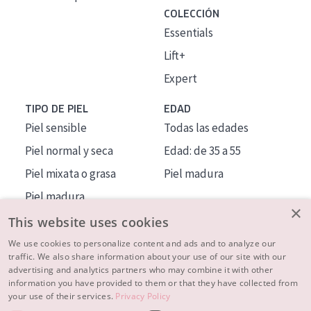
COLECCIÓN
Essentials
Lift+
Expert
TIPO DE PIEL
EDAD
Piel sensible
Todas las edades
Piel normal y seca
Edad: de 35 a 55
Piel mixata o grasa
Piel madura
Piel madura
×
Piel expuesta al sol
This website uses cookies
Piel menopáusica
We use cookies to personalize content and ads and to analyze our
traffic. We also share information about your use of our site with our
advertising and analytics partners who may combine it with other
MÁS SOBRE NOSOTROS
information you have provided to them or that they have collected from
your use of their services.
Privacy Policy
INSPIRACIÓN