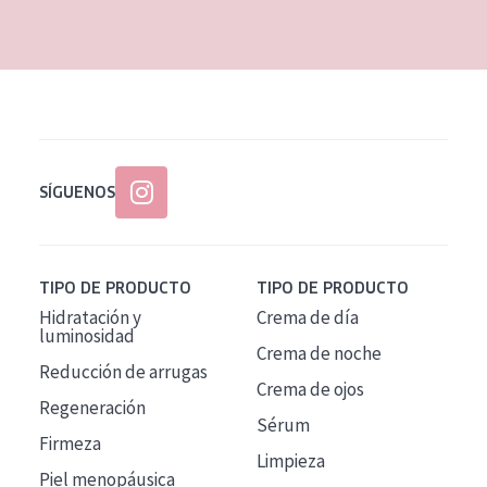
EDAD
Todas las edades
Edad: de 35 a 55
Piel madura
SÍGUENOS
TIPO DE PRODUCTO
TIPO DE PRODUCTO
Hidratación y
Crema de día
luminosidad
Crema de noche
Reducción de arrugas
Crema de ojos
Regeneración
Sérum
Firmeza
Limpieza
Piel menopáusica