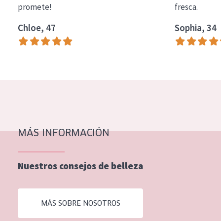
promete!
fresca.
COLECCIÓN
Chloe, 47
Sophia, 34
Essentials
Lift+
Expert
TIPO DE PIEL
Piel sensible
Piel normal y seca
MÁS INFORMACIÓN
Piel mixata o grasa
Nuestros consejos de belleza
Piel madura
Piel expuesta al sol
MÁS SOBRE NOSOTROS
Piel menopáusica