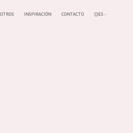
SOTROS
INSPIRACIÓN
CONTACTO
ES
tros productos
S NUESTROS
UCTOS