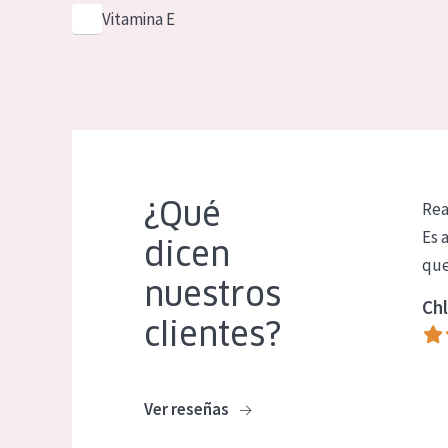
Vitamina E
¿Qué
Rea
Es 
dicen
que
nuestros
Chl
clientes?
Ver reseñas