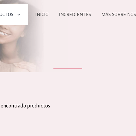
UCTOS
INICIO
INGREDIENTES
MÁS SOBRE NO
todos nues
UCTO
COLECCIÓN
Essentials
he
Lift+
Expert
n encontrado productos
TODO
EDAD
PROD
Todas las edades