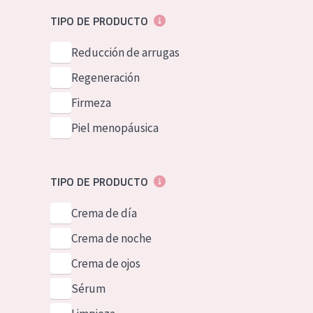
Piel normal y s
German
TIPO DE PRODUCTO
Piel mixata o g
Spanish
Reducción de arrugas
Piel madura
Greek
Regeneración
Piel expuesta a
Firmeza
Piel menopáus
Piel menopáusica
NUESTROS P
TIPO DE PRODUCTO
Crema de día
Crema de noche
Crema de ojos
Sérum