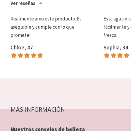
Ver reseñas
COLECCIÓN
Essentials
Realmente amo este producto. Es
Esta agua mi
asequible y cumple con lo que
fácilmente y 
Lift+
promete!
fresca.
Expert
Chloe, 47
Sophia, 34
TIPO DE PIEL
Piel sensible
Piel normal y seca
Piel mixata o grasa
Piel madura
MÁS INFORMACIÓN
Piel expuesta al sol
Piel menopáusica
Nuestros consejos de belleza