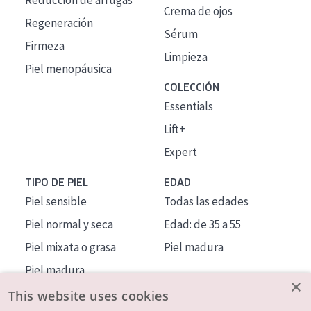
Reducción de arrugas
Crema de ojos
Regeneración
Sérum
Firmeza
Limpieza
Piel menopáusica
COLECCIÓN
Essentials
Lift+
Expert
TIPO DE PIEL
EDAD
Piel sensible
Todas las edades
Piel normal y seca
Edad: de 35 a 55
Piel mixata o grasa
Piel madura
Piel madura
×
Piel expuesta al sol
This website uses cookies