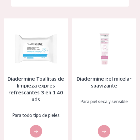
Hidratación y luminosidad
German
Reducción de arrugas
Spanish
Diadermine Toallitas de limpieza exprés refrescantes 3 en 1 40 
Diadermine gel micelar suaviza
Regeneración
Greek
Firmeza
Piel menopáusica
TIPO DE PRODUCTO
Diadermine Toallitas de
Diadermine gel micelar
Crema de día
limpieza exprés
suavizante
refrescantes 3 en 1 40
Crema de noche
uds
Para piel seca y sensible
Crema de ojos
Para todo tipo de pieles
Sérum
Limpieza