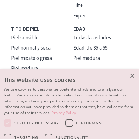
Lift+
Expert
TIPO DE PIEL
EDAD
Piel sensible
Todas las edades
Piel normal y seca
Edad: de 35 a 55
Piel mixata o grasa
Piel madura
Piel madura
×
Piel expuesta al sol
This website uses cookies
Piel menopáusica
We use cookies to personalize content and ads and to analyze our
traffic. We also share information about your use of our site with our
advertising and analytics partners who may combine it with other
MÁS SOBRE NOSOTROS
information you have provided to them or that they have collected from
your use of their services.
Privacy Policy
INSPIRACIÓN
STRICTLY NECESSARY
PERFORMANCE
CONTACTO
TARGETING
FUNCTIONALITY