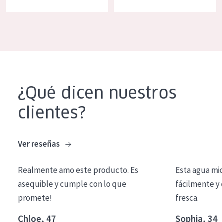
COLECCIÓN
Essentials
Lift+
Expert
¿Qué dicen nuestros
TIPO DE PIEL
clientes?
Piel sensible
Piel normal y seca
Ver reseñas
Piel mixata o grasa
Piel madura
Realmente amo este producto. Es
Esta agua mi
asequible y cumple con lo que
fácilmente y 
Piel expuesta al sol
promete!
fresca.
Piel menopáusica
Chloe, 47
Sophia, 34