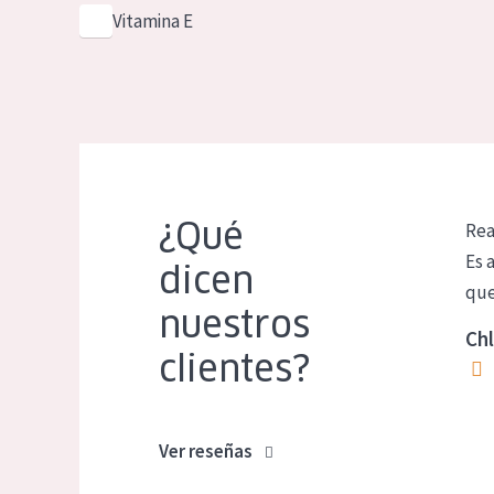
Vitamina E
¿Qué
Rea
Es 
dicen
que
nuestros
Chl
clientes?
Ver reseñas