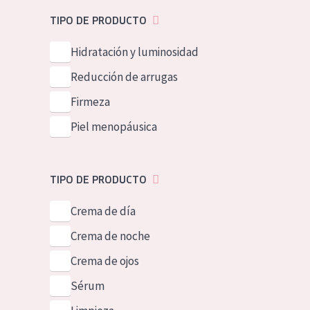
Piel normal y s
German
TIPO DE PRODUCTO
Piel mixata o g
Spanish
Hidratación y luminosidad
Piel madura
Greek
Reducción de arrugas
Piel expuesta a
Firmeza
Piel menopáus
Piel menopáusica
NUESTROS P
TIPO DE PRODUCTO
Crema de día
Crema de noche
Crema de ojos
Sérum