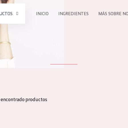
UCTOS
INICIO
INGREDIENTES
MÁS SOBRE N
todos nues
UCTO
COLECCIÓN
Essentials
he
Lift+
Expert
n encontrado productos
TODO
EDAD
PROD
Todas las edades