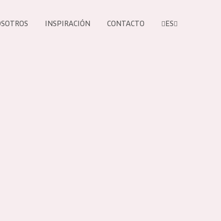
OSOTROS
INSPIRACIÓN
CONTACTO
ES
tros productos
S NUESTROS
UCTOS