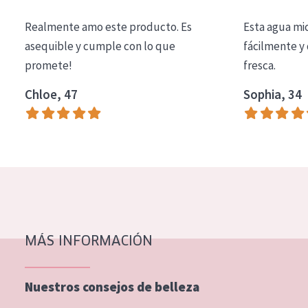
COLECCIÓN
Realmente amo este producto. Es
Esta agua mi
Essentials
asequible y cumple con lo que
fácilmente y 
promete!
fresca.
Lift+
Expert
Chloe, 47
Sophia, 34
TIPO DE PIEL
Piel sensible
Piel normal y seca
Piel mixata o grasa
Piel madura
MÁS INFORMACIÓN
Piel expuesta al sol
Piel menopáusica
Nuestros consejos de belleza