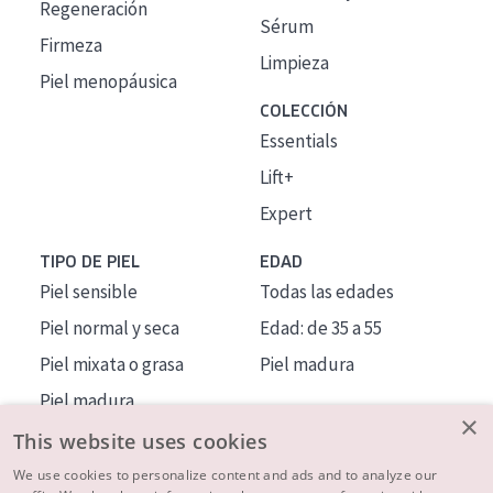
Regeneración
Sérum
Firmeza
Limpieza
Piel menopáusica
COLECCIÓN
Essentials
Lift+
Expert
TIPO DE PIEL
EDAD
Piel sensible
Todas las edades
Piel normal y seca
Edad: de 35 a 55
Piel mixata o grasa
Piel madura
Piel madura
×
Piel expuesta al sol
This website uses cookies
Piel menopáusica
We use cookies to personalize content and ads and to analyze our