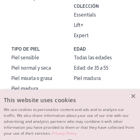
COLECCIÓN
Essentials
Lift+
Expert
TIPO DE PIEL
EDAD
Piel sensible
Todas las edades
Piel normal y seca
Edad: de 35 a 55
Piel mixata o grasa
Piel madura
Piel madura
×
Piel expuesta al sol
This website uses cookies
Piel menopáusica
We use cookies to personalize content and ads and to analyze our
traffic. We also share information about your use of our site with our
advertising and analytics partners who may combine it with other
MÁS SOBRE NOSOTROS
information you have provided to them or that they have collected from
your use of their services.
Privacy Policy
INSPIRACIÓN