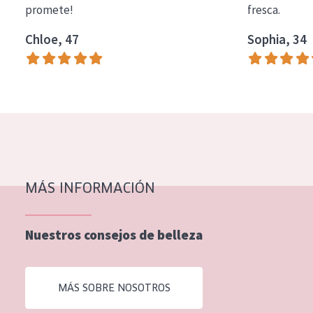
promete!
fresca.
COLECCIÓN
Chloe, 47
Sophia, 34
Essentials
Lift+
Expert
TIPO DE PIEL
Piel sensible
Piel normal y seca
MÁS INFORMACIÓN
Piel mixata o grasa
Nuestros consejos de belleza
Piel madura
Piel expuesta al sol
MÁS SOBRE NOSOTROS
Piel menopáusica