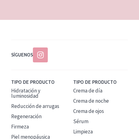
EDAD
Todas las edades
Edad: de 35 a 55
Piel madura
SÍGUENOS
TIPO DE PRODUCTO
TIPO DE PRODUCTO
Hidratación y
Crema de día
luminosidad
Crema de noche
Reducción de arrugas
Crema de ojos
Regeneración
Sérum
Firmeza
Limpieza
Piel menopáusica