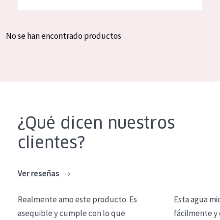
Hidratación y luminosidad
German
Reducción de arrugas
Spanish
No se han encontrado productos
Regeneración
Greek
Firmeza
Piel menopáusica
TIPO DE PRODUCTO
¿Qué dicen nuestros
Crema de día
clientes?
Crema de noche
Crema de ojos
Ver reseñas
Sérum
Realmente amo este producto. Es
Esta agua mi
Limpieza
asequible y cumple con lo que
fácilmente y 