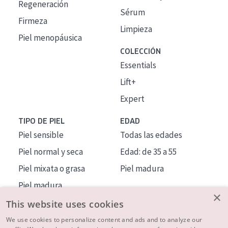
Regeneración
Sérum
Firmeza
Limpieza
Piel menopáusica
COLECCIÓN
Essentials
Lift+
Expert
TIPO DE PIEL
EDAD
Piel sensible
Todas las edades
Piel normal y seca
Edad: de 35 a 55
Piel mixata o grasa
Piel madura
Piel madura
×
Piel expuesta al sol
This website uses cookies
Piel menopáusica
We use cookies to personalize content and ads and to analyze our