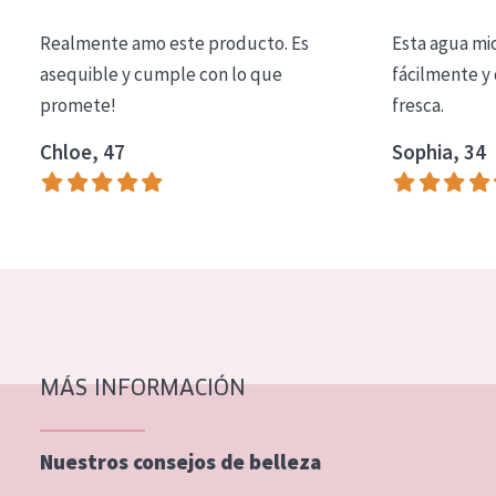
COLECCIÓN
Realmente amo este producto. Es
Esta agua mi
Essentials
asequible y cumple con lo que
fácilmente y 
promete!
fresca.
Lift+
Expert
Chloe, 47
Sophia, 34
TIPO DE PIEL
Piel sensible
Piel normal y seca
Piel mixata o grasa
Piel madura
MÁS INFORMACIÓN
Piel expuesta al sol
Piel menopáusica
Nuestros consejos de belleza