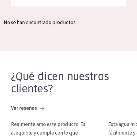
Hidratación y luminosidad
German
Reducción de arrugas
Spanish
No se han encontrado productos
Regeneración
Greek
Firmeza
Piel menopáusica
TIPO DE PRODUCTO
¿Qué dicen nuestros
Crema de día
clientes?
Crema de noche
Crema de ojos
Ver reseñas
Sérum
Realmente amo este producto. Es
Esta agua mi
Limpieza
asequible y cumple con lo que
fácilmente y 