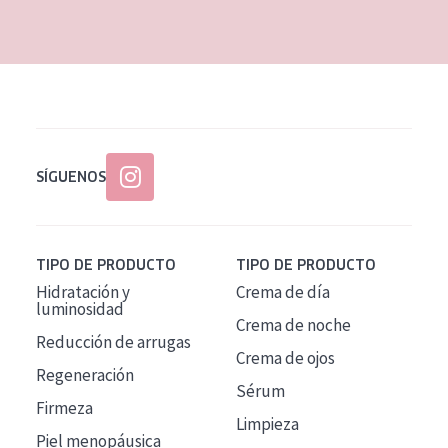
EDAD
Todas las edades
Edad: de 35 a 55
Piel madura
SÍGUENOS
TIPO DE PRODUCTO
TIPO DE PRODUCTO
Hidratación y
Crema de día
luminosidad
Crema de noche
Reducción de arrugas
Crema de ojos
Regeneración
Sérum
Firmeza
Limpieza
Piel menopáusica