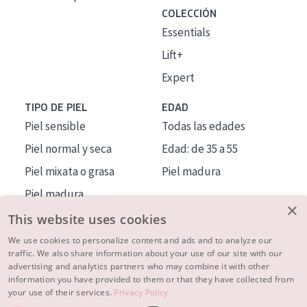
COLECCIÓN
Essentials
Lift+
Expert
TIPO DE PIEL
EDAD
Piel sensible
Todas las edades
Piel normal y seca
Edad: de 35 a 55
Piel mixata o grasa
Piel madura
Piel madura
×
Piel expuesta al sol
This website uses cookies
Piel menopáusica
We use cookies to personalize content and ads and to analyze our
traffic. We also share information about your use of our site with our
advertising and analytics partners who may combine it with other
MÁS SOBRE NOSOTROS
information you have provided to them or that they have collected from
your use of their services.
Privacy Policy
INSPIRACIÓN