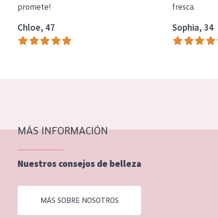
promete!
fresca.
COLECCIÓN
Chloe, 47
Sophia, 34
Essentials
Lift+
Expert
TIPO DE PIEL
Piel sensible
Piel normal y seca
MÁS INFORMACIÓN
Piel mixata o grasa
Nuestros consejos de belleza
Piel madura
Piel expuesta al sol
MÁS SOBRE NOSOTROS
Piel menopáusica