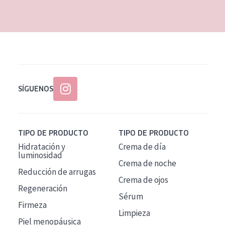
EDAD
Todas las edades
Edad: de 35 a 55
Piel madura
SÍGUENOS
TIPO DE PRODUCTO
TIPO DE PRODUCTO
Hidratación y
Crema de día
luminosidad
Crema de noche
Reducción de arrugas
Crema de ojos
Regeneración
Sérum
Firmeza
Limpieza
Piel menopáusica