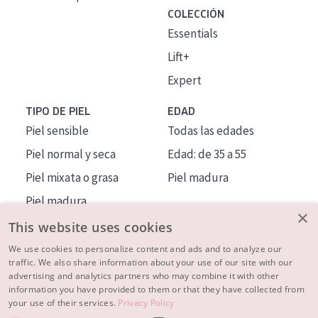
COLECCIÓN
Essentials
Lift+
Expert
TIPO DE PIEL
EDAD
Piel sensible
Todas las edades
Piel normal y seca
Edad: de 35 a 55
Piel mixata o grasa
Piel madura
Piel madura
×
Piel expuesta al sol
This website uses cookies
Piel menopáusica
We use cookies to personalize content and ads and to analyze our
traffic. We also share information about your use of our site with our
advertising and analytics partners who may combine it with other
MÁS SOBRE NOSOTROS
information you have provided to them or that they have collected from
your use of their services.
Privacy Policy
INSPIRACIÓN