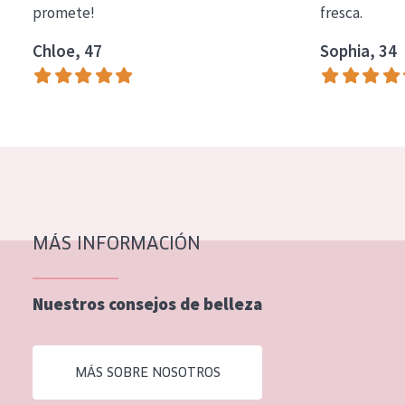
promete!
fresca.
COLECCIÓN
Chloe, 47
Sophia, 34
Essentials
Lift+
Expert
TIPO DE PIEL
Piel sensible
Piel normal y seca
MÁS INFORMACIÓN
Piel mixata o grasa
Nuestros consejos de belleza
Piel madura
Piel expuesta al sol
MÁS SOBRE NOSOTROS
Piel menopáusica