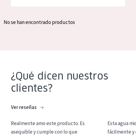
Hidratación y luminosidad
German
Reducción de arrugas
Spanish
No se han encontrado productos
Regeneración
Greek
Firmeza
Piel menopáusica
TIPO DE PRODUCTO
¿Qué dicen nuestros
Crema de día
clientes?
Crema de noche
Crema de ojos
Ver reseñas
Sérum
Realmente amo este producto. Es
Esta agua mi
Limpieza
asequible y cumple con lo que
fácilmente y 