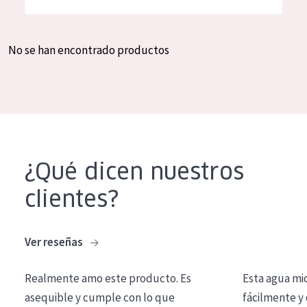
Hidratación y luminosidad
German
Reducción de arrugas
Spanish
No se han encontrado productos
Regeneración
Greek
Firmeza
Piel menopáusica
TIPO DE PRODUCTO
¿Qué dicen nuestros
Crema de día
clientes?
Crema de noche
Crema de ojos
Ver reseñas
Sérum
Realmente amo este producto. Es
Esta agua mi
Limpieza
asequible y cumple con lo que
fácilmente y 