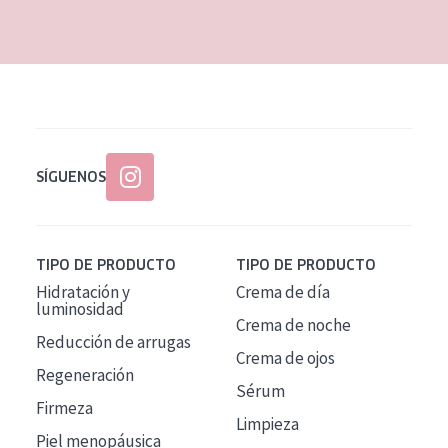
EDAD
Todas las edades
Edad: de 35 a 55
Piel madura
SÍGUENOS
TIPO DE PRODUCTO
TIPO DE PRODUCTO
Hidratación y
Crema de día
luminosidad
Crema de noche
Reducción de arrugas
Crema de ojos
Regeneración
Sérum
Firmeza
Limpieza
Piel menopáusica