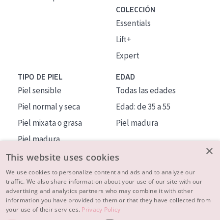
COLECCIÓN
Essentials
Lift+
Expert
TIPO DE PIEL
EDAD
Piel sensible
Todas las edades
Piel normal y seca
Edad: de 35 a 55
Piel mixata o grasa
Piel madura
Piel madura
×
Piel expuesta al sol
This website uses cookies
Piel menopáusica
We use cookies to personalize content and ads and to analyze our
traffic. We also share information about your use of our site with our
advertising and analytics partners who may combine it with other
MÁS SOBRE NOSOTROS
information you have provided to them or that they have collected from
your use of their services.
Privacy Policy
INSPIRACIÓN