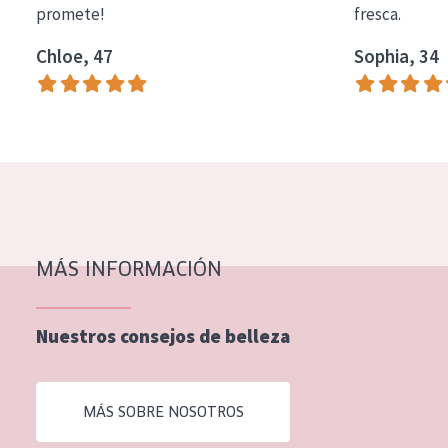
promete!
fresca.
COLECCIÓN
Chloe, 47
Sophia, 34
Essentials
Lift+
Expert
TIPO DE PIEL
Piel sensible
Piel normal y seca
MÁS INFORMACIÓN
Piel mixata o grasa
Nuestros consejos de belleza
Piel madura
Piel expuesta al sol
MÁS SOBRE NOSOTROS
Piel menopáusica