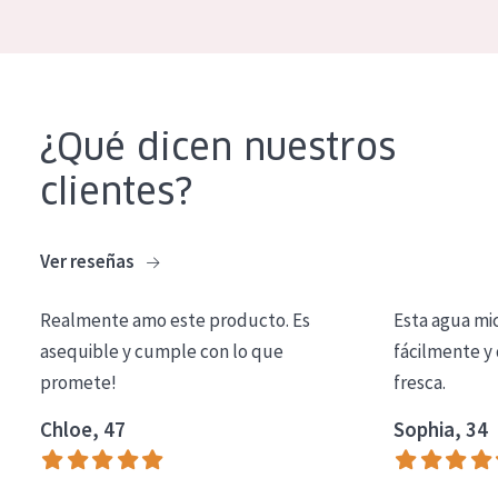
EDAD
Todas las edades
Edad: de 35 a 55
¿Qué dicen nuestros
Piel madura
clientes?
Ver reseñas
Realmente amo este producto. Es
Esta agua mi
asequible y cumple con lo que
fácilmente y 
promete!
fresca.
Chloe, 47
Sophia, 34