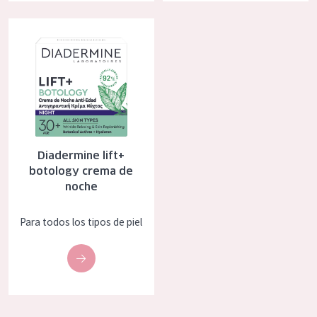
COLECCIÓN
Diadermine lift+ botology crema de noche
Essentials
Lift+
Expert
TIPO DE PIEL
Diadermine lift+
Piel sensible
botology crema de
noche
Piel normal y seca
Piel mixata o grasa
Para todos los tipos de piel
Piel madura
Piel expuesta al sol
Piel menopáusica