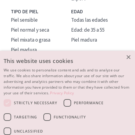
TIPO DE PIEL
EDAD
Piel sensible
Todas las edades
Piel normal y seca
Edad: de 35 a 55
Piel mixata o grasa
Piel madura
Piel madura
×
Piel expuesta al sol
This website uses cookies
Piel menopáusica
We use cookies to personalize content and ads and to analyze our
traffic. We also share information about your use of our site with our
advertising and analytics partners who may combine it with other
MÁS SOBRE NOSOTROS
information you have provided to them or that they have collected from
your use of their services.
Privacy Policy
INSPIRACIÓN
STRICTLY NECESSARY
PERFORMANCE
CONTACTO
TARGETING
FUNCTIONALITY
© 2023 - 2026 Diadermine
Condiciones
Política de Privacidad
contacto
CONFIGURACIÓN DE COOKIES
UNCLASSIFIED