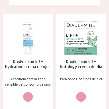
Hidratación y luminosidad
German
Reducción de arrugas
Spanish
Diadermine lift+ hydration crema de ojos
Diadermine lift+ botology crem
Regeneración
Greek
Firmeza
Piel menopáusica
TIPO DE PRODUCTO
Diadermine lift+
Diadermine lift+
Crema de día
hydration crema de ojos
botology crema de día
Crema de noche
Adecuada para la zona
Para todos los tipos de piel
Crema de ojos
sensible del contorno de ojos
Sérum
Limpieza