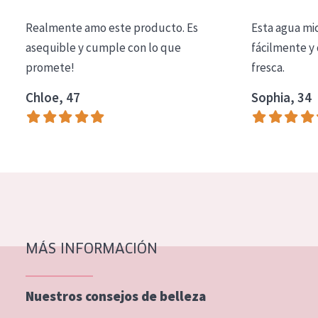
COLECCIÓN
Realmente amo este producto. Es
Esta agua mi
Essentials
asequible y cumple con lo que
fácilmente y 
promete!
fresca.
Lift+
Expert
Chloe, 47
Sophia, 34
TIPO DE PIEL
Piel sensible
Piel normal y seca
Piel mixata o grasa
Piel madura
MÁS INFORMACIÓN
Piel expuesta al sol
Piel menopáusica
Nuestros consejos de belleza