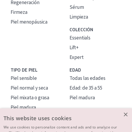
Regeneración
Sérum
Firmeza
Limpieza
Piel menopáusica
COLECCIÓN
Essentials
Lift+
Expert
TIPO DE PIEL
EDAD
Piel sensible
Todas las edades
Piel normal y seca
Edad: de 35 a 55
Piel mixata o grasa
Piel madura
Piel madura
×
Piel expuesta al sol
This website uses cookies
Piel menopáusica
We use cookies to personalize content and ads and to analyze our