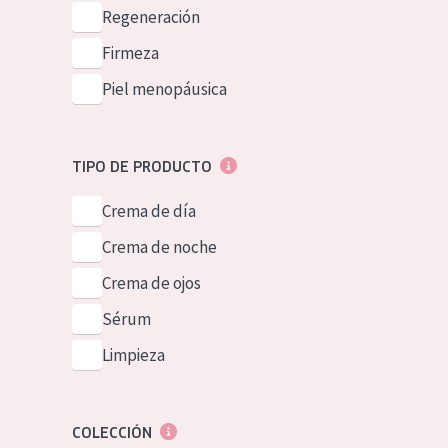
Piel normal y s
Regeneración
German
Piel mixata o g
Firmeza
Spanish
Piel madura
Piel menopáusica
Greek
Piel expuesta a
Piel menopáus
TIPO DE PRODUCTO
Crema de día
NUESTROS P
Crema de noche
Crema de ojos
Sérum
Limpieza
COLECCIÓN