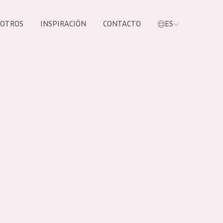
SOTROS
INSPIRACIÓN
CONTACTO
ES
tros productos
S NUESTROS
UCTOS