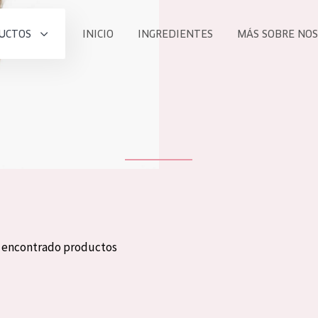
UCTOS
INICIO
INGREDIENTES
MÁS SOBRE NO
todos nues
UCTO
COLECCIÓN
Essentials
he
Lift+
Expert
n encontrado productos
TODO
EDAD
PROD
Todas las edades