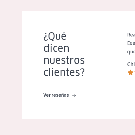
¿Qué
Rea
Es 
dicen
que
nuestros
Chl
clientes?
Ver reseñas