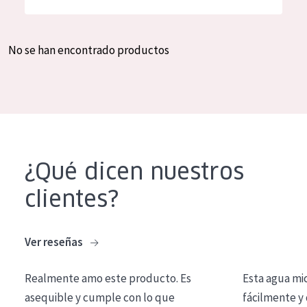
Hidratación y luminosidad
German
Reducción de arrugas
Spanish
No se han encontrado productos
Regeneración
Greek
Firmeza
Piel menopáusica
TIPO DE PRODUCTO
¿Qué dicen nuestros
Crema de día
clientes?
Crema de noche
Crema de ojos
Ver reseñas
Sérum
Realmente amo este producto. Es
Esta agua mi
Limpieza
asequible y cumple con lo que
fácilmente y 