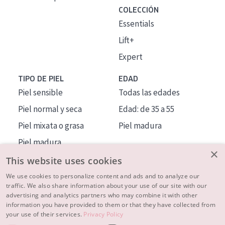
COLECCIÓN
Essentials
Lift+
Expert
TIPO DE PIEL
EDAD
Piel sensible
Todas las edades
Piel normal y seca
Edad: de 35 a 55
Piel mixata o grasa
Piel madura
Piel madura
×
Piel expuesta al sol
This website uses cookies
Piel menopáusica
We use cookies to personalize content and ads and to analyze our
traffic. We also share information about your use of our site with our
advertising and analytics partners who may combine it with other
MÁS SOBRE NOSOTROS
information you have provided to them or that they have collected from
your use of their services.
Privacy Policy
INSPIRACIÓN