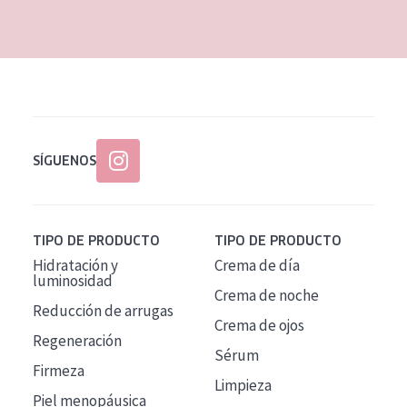
EDAD
Todas las edades
Edad: de 35 a 55
Piel madura
SÍGUENOS
TIPO DE PRODUCTO
TIPO DE PRODUCTO
Hidratación y
Crema de día
luminosidad
Crema de noche
Reducción de arrugas
Crema de ojos
Regeneración
Sérum
Firmeza
Limpieza
Piel menopáusica