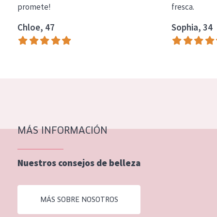
promete!
fresca.
COLECCIÓN
Chloe, 47
Sophia, 34
Essentials
Lift+
Expert
TIPO DE PIEL
Piel sensible
Piel normal y seca
MÁS INFORMACIÓN
Piel mixata o grasa
Nuestros consejos de belleza
Piel madura
Piel expuesta al sol
MÁS SOBRE NOSOTROS
Piel menopáusica