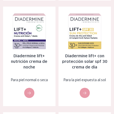
COLECCIÓN
Diadermine lift+ nutrición crema de noche
Diadermine lift+ con protección 
Essentials
Lift+
Expert
TIPO DE PIEL
Diadermine lift+
Diadermine lift+ con
Piel sensible
nutrición crema de
protección solar spf 30
noche
crema de día
Piel normal y seca
Piel mixata o grasa
Para piel normal o seca
Para la piel expuesta al sol
Piel madura
Piel expuesta al sol
Piel menopáusica