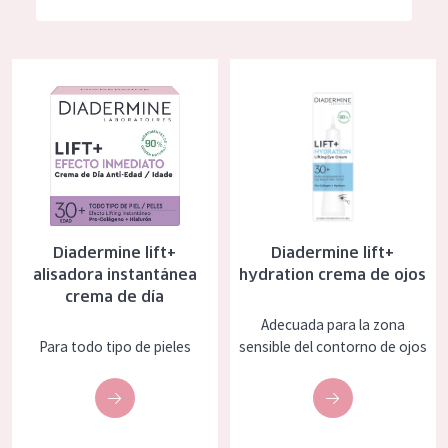
Hidratación y luminosidad
German
Reducción de arrugas
Spanish
Diadermine lift+ alisadora instantánea crema de día
Diadermine lift+ hydration crem
Regeneración
Greek
Firmeza
Piel menopáusica
TIPO DE PRODUCTO
Diadermine lift+
Diadermine lift+
Crema de día
alisadora instantánea
hydration crema de ojos
crema de día
Crema de noche
Adecuada para la zona
Crema de ojos
Para todo tipo de pieles
sensible del contorno de ojos
Sérum
Limpieza