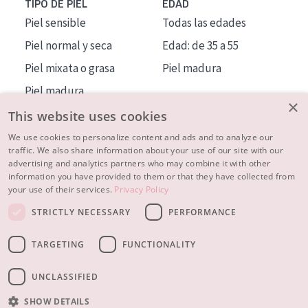
TIPO DE PIEL
EDAD
Piel sensible
Todas las edades
Piel normal y seca
Edad: de 35 a 55
Piel mixata o grasa
Piel madura
Piel madura
×
Piel expuesta al sol
This website uses cookies
Piel menopáusica
We use cookies to personalize content and ads and to analyze our
traffic. We also share information about your use of our site with our
advertising and analytics partners who may combine it with other
MÁS SOBRE NOSOTROS
information you have provided to them or that they have collected from
your use of their services.
Privacy Policy
INSPIRACIÓN
STRICTLY NECESSARY
PERFORMANCE
CONTACTO
TARGETING
FUNCTIONALITY
© 2023 - 2026 Diadermine
Condiciones
Política de Privacidad
contacto
CONFIGURACIÓN DE COOKIES
UNCLASSIFIED
SHOW DETAILS