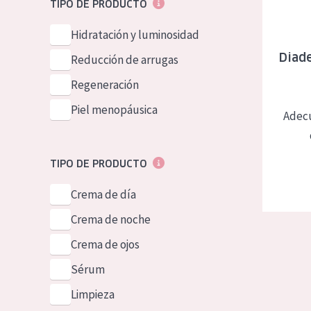
TIPO DE PRODUCTO
Piel normal y s
German
Hidratación y luminosidad
Piel mixata o g
Spanish
Diade
Reducción de arrugas
Piel madura
Greek
Regeneración
Piel expuesta a
Piel menopáusica
Piel menopáus
Adecu
NUESTROS P
TIPO DE PRODUCTO
Crema de día
Crema de noche
Crema de ojos
Sérum
Limpieza