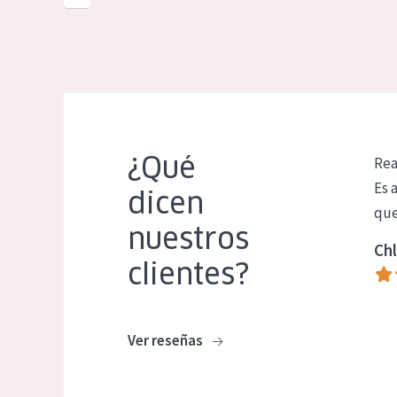
¿Qué
Rea
Es 
dicen
que
nuestros
Chl
clientes?
Ver reseñas