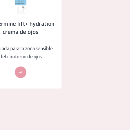
eca
Edad: de 35 a 55
rasa
Piel madura
rmine lift+ hydration
crema de ojos
l sol
ica
ada para la zona sensible
del contorno de ojos
RODUCTOS