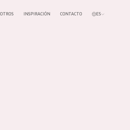
SOTROS
INSPIRACIÓN
CONTACTO
ES
tros productos
S NUESTROS
UCTOS