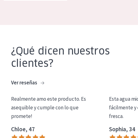
COLECCIÓN
Essentials
Lift+
Expert
¿Qué dicen nuestros
TIPO DE PIEL
clientes?
Piel sensible
Piel normal y seca
Ver reseñas
Piel mixata o grasa
Realmente amo este producto. Es
Esta agua mi
Piel madura
asequible y cumple con lo que
fácilmente y 
promete!
fresca.
Piel expuesta al sol
Piel menopáusica
Chloe, 47
Sophia, 34