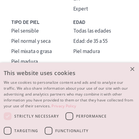
Expert
TIPO DE PIEL
EDAD
Piel sensible
Todas las edades
Piel normal y seca
Edad: de 35 a 55
Piel mixata o grasa
Piel madura
Piel madura
×
Piel expuesta al sol
This website uses cookies
Piel menopáusica
We use cookies to personalize content and ads and to analyze our
traffic. We also share information about your use of our site with our
advertising and analytics partners who may combine it with other
MÁS SOBRE NOSOTROS
information you have provided to them or that they have collected from
your use of their services.
Privacy Policy
INSPIRACIÓN
STRICTLY NECESSARY
PERFORMANCE
CONTACTO
TARGETING
FUNCTIONALITY
© 2023 - 2026 Diadermine
Condiciones
Política de Privacidad