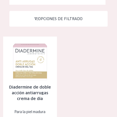
Hidratación y luminosidad
German
Reducción de arrugas
Spanish
OPCIONES DE FILTRADO
Regeneración
Greek
Firmeza
Diadermine de doble acción antiarrugas crema de día
Piel menopáusica
TIPO DE PRODUCTO
Crema de día
Crema de noche
Diadermine de doble
Crema de ojos
acción antiarrugas
Sérum
crema de día
Limpieza
Para la piel madura