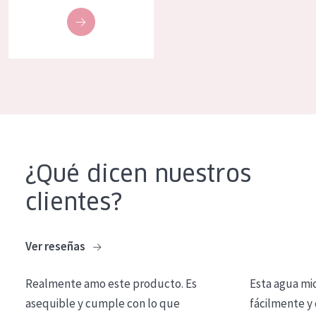
COLECCIÓN
Essentials
Lift+
Expert
TIPO DE PIEL
Piel sensible
¿Qué dicen nuestros
Piel normal y seca
clientes?
Piel mixata o grasa
Piel madura
Ver reseñas
Piel expuesta al sol
Realmente amo este producto. Es
Esta agua mi
Piel menopáusica
asequible y cumple con lo que
fácilmente y 