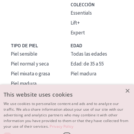
COLECCIÓN
Essentials
Lift+
Expert
TIPO DE PIEL
EDAD
Piel sensible
Todas las edades
Piel normal y seca
Edad: de 35 a 55
Piel mixata o grasa
Piel madura
Piel madura
×
Piel expuesta al sol
This website uses cookies
Piel menopáusica
We use cookies to personalize content and ads and to analyze our
traffic. We also share information about your use of our site with our
advertising and analytics partners who may combine it with other
MÁS SOBRE NOSOTROS
information you have provided to them or that they have collected from
your use of their services.
Privacy Policy
INSPIRACIÓN