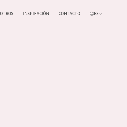
SOTROS
INSPIRACIÓN
CONTACTO
ES
tros productos
S NUESTROS
UCTOS