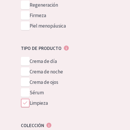
Piel normal y s
Regeneración
German
Piel mixata o g
Firmeza
Spanish
Piel madura
Piel menopáusica
Greek
Piel expuesta a
Piel menopáus
TIPO DE PRODUCTO
Crema de día
NUESTROS P
Crema de noche
Crema de ojos
Sérum
Limpieza
COLECCIÓN