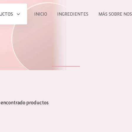
UCTOS
INICIO
INGREDIENTES
MÁS SOBRE NO
todos nues
UCTO
COLECCIÓN
Essentials
he
Lift+
Expert
n encontrado productos
TODO
EDAD
PROD
Todas las edades