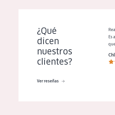
¿Qué
Rea
Es 
dicen
que
nuestros
Chl
clientes?
Ver reseñas