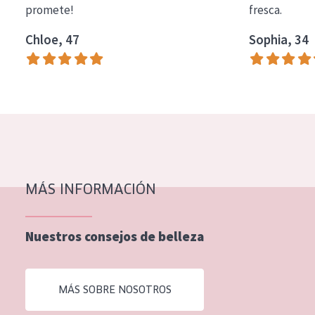
promete!
fresca.
COLECCIÓN
Chloe, 47
Sophia, 34
Essentials
Lift+
Expert
TIPO DE PIEL
Piel sensible
Piel normal y seca
MÁS INFORMACIÓN
Piel mixata o grasa
Nuestros consejos de belleza
Piel madura
Piel expuesta al sol
MÁS SOBRE NOSOTROS
Piel menopáusica