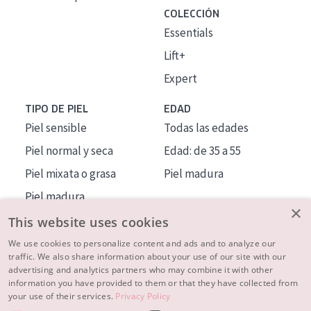
COLECCIÓN
Essentials
Lift+
Expert
TIPO DE PIEL
EDAD
Piel sensible
Todas las edades
Piel normal y seca
Edad: de 35 a 55
Piel mixata o grasa
Piel madura
Piel madura
×
Piel expuesta al sol
This website uses cookies
Piel menopáusica
We use cookies to personalize content and ads and to analyze our
traffic. We also share information about your use of our site with our
advertising and analytics partners who may combine it with other
MÁS SOBRE NOSOTROS
information you have provided to them or that they have collected from
your use of their services.
Privacy Policy
INSPIRACIÓN