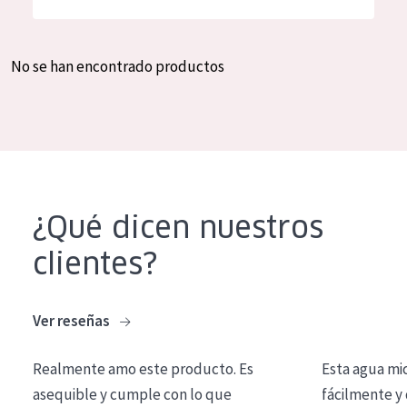
Hidratación y luminosidad
German
Reducción de arrugas
Spanish
No se han encontrado productos
Regeneración
Greek
Firmeza
Piel menopáusica
TIPO DE PRODUCTO
¿Qué dicen nuestros
Crema de día
clientes?
Crema de noche
Crema de ojos
Ver reseñas
Sérum
Realmente amo este producto. Es
Esta agua mi
Limpieza
asequible y cumple con lo que
fácilmente y 