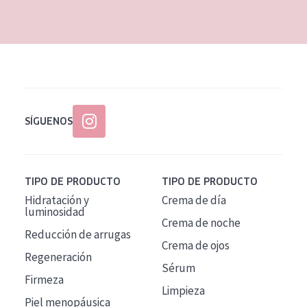
EDAD
Todas las edades
Edad: de 35 a 55
Piel madura
SÍGUENOS
TIPO DE PRODUCTO
TIPO DE PRODUCTO
Hidratación y
Crema de día
luminosidad
Crema de noche
Reducción de arrugas
Crema de ojos
Regeneración
Sérum
Firmeza
Limpieza
Piel menopáusica