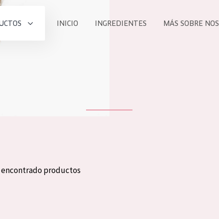
UCTOS
INICIO
INGREDIENTES
MÁS SOBRE NO
todos nues
UCTO
COLECCIÓN
Essentials
he
Lift+
Expert
n encontrado productos
TODO
EDAD
PROD
Todas las edades