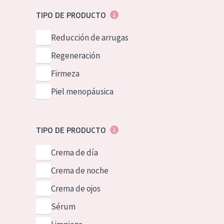
Piel normal y s
German
TIPO DE PRODUCTO
Piel mixata o g
Spanish
Reducción de arrugas
Piel madura
Greek
Regeneración
Piel expuesta a
Firmeza
Piel menopáus
Piel menopáusica
NUESTROS P
TIPO DE PRODUCTO
Crema de día
Crema de noche
Crema de ojos
Sérum