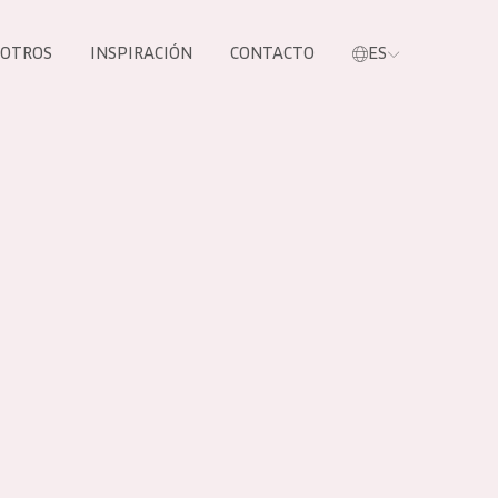
SOTROS
INSPIRACIÓN
CONTACTO
ES
tros productos
S NUESTROS
UCTOS