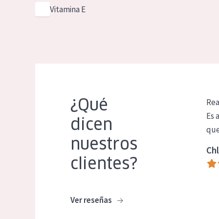
Vitamina E
¿Qué
Rea
Es 
dicen
que
nuestros
Chl
clientes?
Ver reseñas