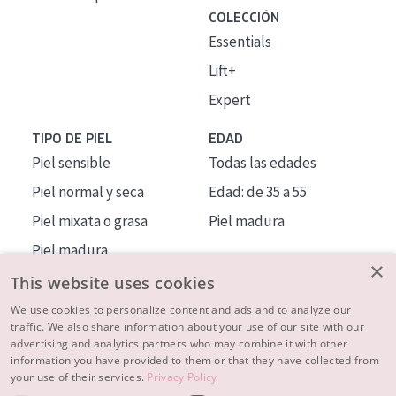
COLECCIÓN
Essentials
Lift+
Expert
TIPO DE PIEL
EDAD
Piel sensible
Todas las edades
Piel normal y seca
Edad: de 35 a 55
Piel mixata o grasa
Piel madura
Piel madura
×
Piel expuesta al sol
This website uses cookies
Piel menopáusica
We use cookies to personalize content and ads and to analyze our
traffic. We also share information about your use of our site with our
advertising and analytics partners who may combine it with other
MÁS SOBRE NOSOTROS
information you have provided to them or that they have collected from
your use of their services.
Privacy Policy
INSPIRACIÓN