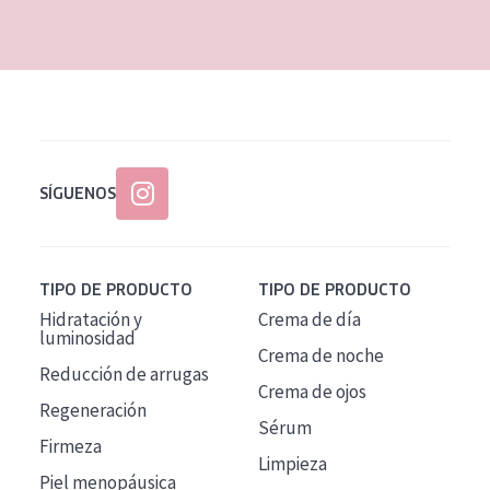
EDAD
Todas las edades
Edad: de 35 a 55
Piel madura
SÍGUENOS
TIPO DE PRODUCTO
TIPO DE PRODUCTO
Hidratación y
Crema de día
luminosidad
Crema de noche
Reducción de arrugas
Crema de ojos
Regeneración
Sérum
Firmeza
Limpieza
Piel menopáusica