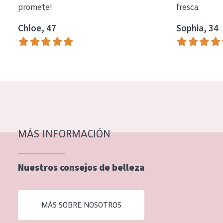
promete!
fresca.
COLECCIÓN
Chloe, 47
Sophia, 34
Essentials
Lift+
Expert
TIPO DE PIEL
Piel sensible
Piel normal y seca
MÁS INFORMACIÓN
Piel mixata o grasa
Nuestros consejos de belleza
Piel madura
Piel expuesta al sol
MÁS SOBRE NOSOTROS
Piel menopáusica