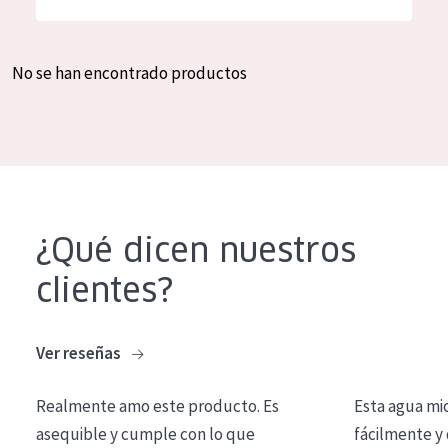
Hidratación y luminosidad
German
Reducción de arrugas
Spanish
No se han encontrado productos
Regeneración
Greek
Firmeza
Piel menopáusica
TIPO DE PRODUCTO
¿Qué dicen nuestros
Crema de día
clientes?
Crema de noche
Crema de ojos
Ver reseñas
Sérum
Realmente amo este producto. Es
Esta agua mi
Limpieza
asequible y cumple con lo que
fácilmente y 