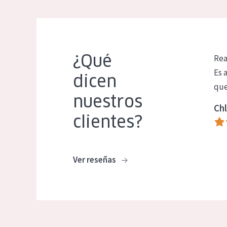
¿Qué
Rea
Es 
dicen
que
nuestros
Chl
clientes?
Ver reseñas