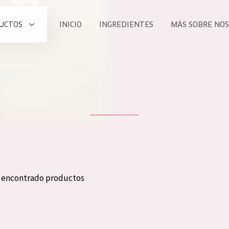
UCTOS
INICIO
INGREDIENTES
MÁS SOBRE NO
todos nues
UCTO
COLECCIÓN
Essentials
he
Lift+
Expert
n encontrado productos
TODO
EDAD
PROD
Todas las edades