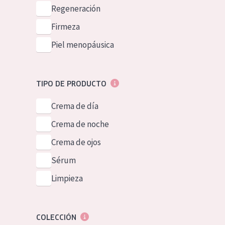
Piel normal y s
Regeneración
German
Piel mixata o g
Firmeza
Spanish
Piel madura
Piel menopáusica
Greek
Piel expuesta a
Piel menopáus
TIPO DE PRODUCTO
Crema de día
NUESTROS P
Crema de noche
Crema de ojos
Sérum
Limpieza
COLECCIÓN