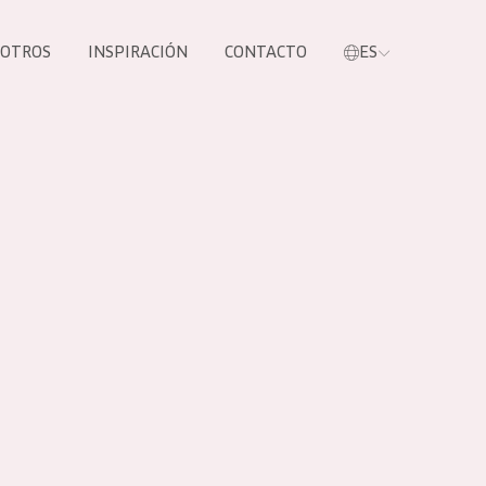
SOTROS
INSPIRACIÓN
CONTACTO
ES
tros productos
S NUESTROS
UCTOS