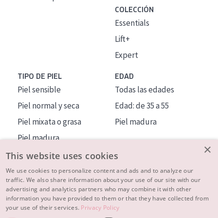
COLECCIÓN
Essentials
Lift+
Expert
TIPO DE PIEL
EDAD
Piel sensible
Todas las edades
Piel normal y seca
Edad: de 35 a 55
Piel mixata o grasa
Piel madura
Piel madura
×
Piel expuesta al sol
This website uses cookies
Piel menopáusica
We use cookies to personalize content and ads and to analyze our
traffic. We also share information about your use of our site with our
advertising and analytics partners who may combine it with other
MÁS SOBRE NOSOTROS
information you have provided to them or that they have collected from
your use of their services.
Privacy Policy
INSPIRACIÓN