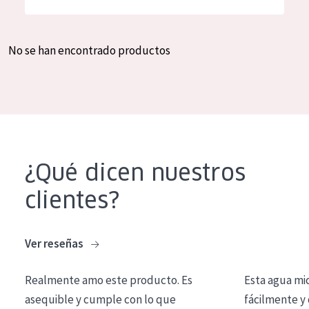
Hidratación y luminosidad
German
Reducción de arrugas
Spanish
No se han encontrado productos
Regeneración
Greek
Firmeza
Piel menopáusica
TIPO DE PRODUCTO
¿Qué dicen nuestros
Crema de día
clientes?
Crema de noche
Crema de ojos
Ver reseñas
Sérum
Realmente amo este producto. Es
Esta agua mi
Limpieza
asequible y cumple con lo que
fácilmente y 