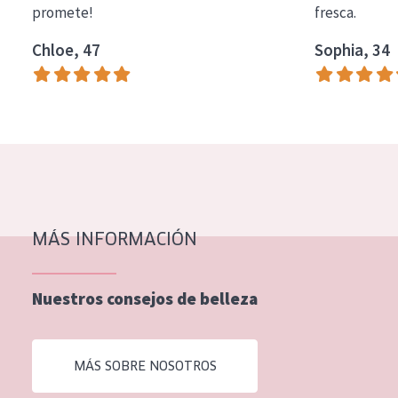
promete!
fresca.
COLECCIÓN
Chloe, 47
Sophia, 34
Essentials
Lift+
Expert
TIPO DE PIEL
Piel sensible
Piel normal y seca
MÁS INFORMACIÓN
Piel mixata o grasa
Nuestros consejos de belleza
Piel madura
Piel expuesta al sol
MÁS SOBRE NOSOTROS
Piel menopáusica