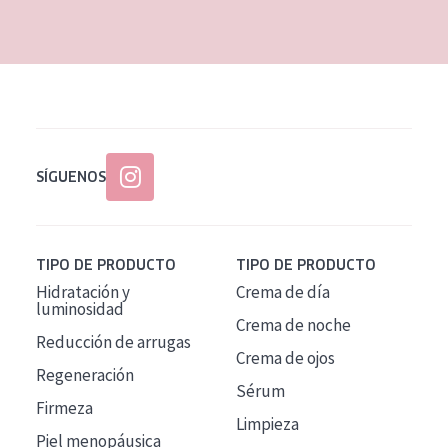
EDAD
Todas las edades
Edad: de 35 a 55
Piel madura
SÍGUENOS
TIPO DE PRODUCTO
TIPO DE PRODUCTO
Hidratación y
Crema de día
luminosidad
Crema de noche
Reducción de arrugas
Crema de ojos
Regeneración
Sérum
Firmeza
Limpieza
Piel menopáusica