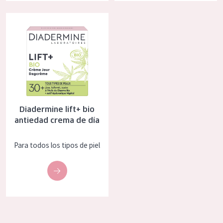
COLECCIÓN
Diadermine lift+ bio antiedad crema de día
Essentials
Lift+
Expert
TIPO DE PIEL
Diadermine lift+ bio
Piel sensible
antiedad crema de día
Piel normal y seca
Para todos los tipos de piel
Piel mixata o grasa
Piel madura
Piel expuesta al sol
Piel menopáusica