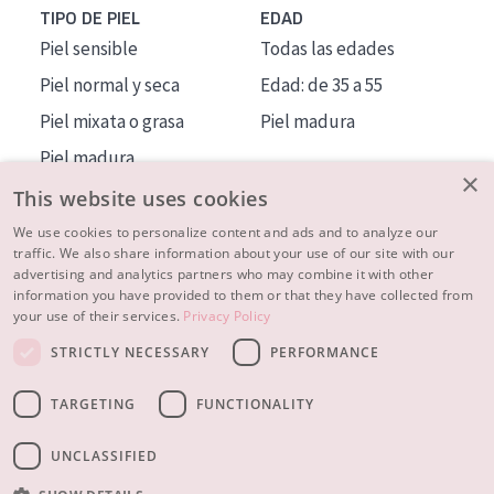
TIPO DE PIEL
EDAD
Piel sensible
Todas las edades
Piel normal y seca
Edad: de 35 a 55
Piel mixata o grasa
Piel madura
Piel madura
×
Piel expuesta al sol
This website uses cookies
Piel menopáusica
We use cookies to personalize content and ads and to analyze our
traffic. We also share information about your use of our site with our
advertising and analytics partners who may combine it with other
MÁS SOBRE NOSOTROS
information you have provided to them or that they have collected from
your use of their services.
Privacy Policy
INSPIRACIÓN
STRICTLY NECESSARY
PERFORMANCE
CONTACTO
TARGETING
FUNCTIONALITY
© 2023 - 2026 Diadermine
Condiciones
Política de Privacidad
contacto
CONFIGURACIÓN DE COOKIES
UNCLASSIFIED