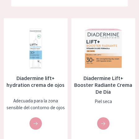
Hidratación y luminosidad
German
Reducción de arrugas
Spanish
Diadermine lift+ hydration crema de ojos
Diadermine Lift+ Booster Radia
Regeneración
Greek
Firmeza
Piel menopáusica
TIPO DE PRODUCTO
Diadermine lift+
Diadermine Lift+
Crema de día
hydration crema de ojos
Booster Radiante Crema
De Día
Crema de noche
Adecuada para la zona
Piel seca
Crema de ojos
sensible del contorno de ojos
Sérum
Limpieza