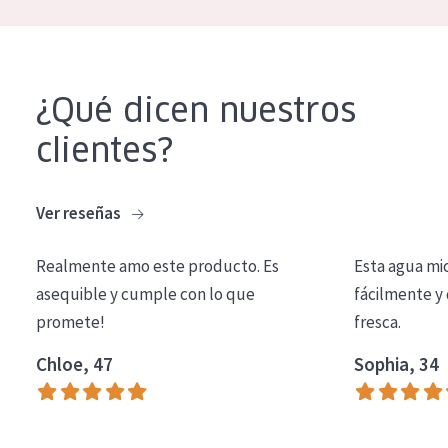
EDAD
Todas las edades
Edad: de 35 a 55
¿Qué dicen nuestros
Piel madura
clientes?
Ver reseñas
Realmente amo este producto. Es
Esta agua mi
asequible y cumple con lo que
fácilmente y 
promete!
fresca.
Chloe, 47
Sophia, 34