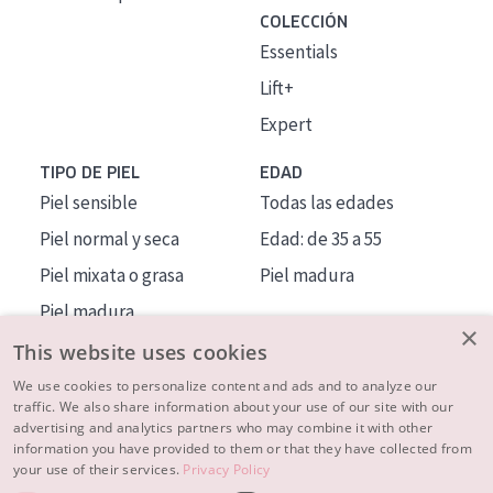
COLECCIÓN
Essentials
Lift+
Expert
TIPO DE PIEL
EDAD
Piel sensible
Todas las edades
Piel normal y seca
Edad: de 35 a 55
Piel mixata o grasa
Piel madura
Piel madura
×
Piel expuesta al sol
This website uses cookies
Piel menopáusica
We use cookies to personalize content and ads and to analyze our
traffic. We also share information about your use of our site with our
advertising and analytics partners who may combine it with other
MÁS SOBRE NOSOTROS
information you have provided to them or that they have collected from
your use of their services.
Privacy Policy
INSPIRACIÓN