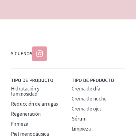
EDAD
Todas las edades
Edad: de 35 a 55
Piel madura
SÍGUENOS
TIPO DE PRODUCTO
TIPO DE PRODUCTO
Hidratación y
Crema de día
luminosidad
Crema de noche
Reducción de arrugas
Crema de ojos
Regeneración
Sérum
Firmeza
Limpieza
Piel menopáusica