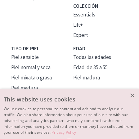
COLECCIÓN
Essentials
Lift+
Expert
TIPO DE PIEL
EDAD
Piel sensible
Todas las edades
Piel normal y seca
Edad: de 35 a 55
Piel mixata o grasa
Piel madura
Piel madura
×
Piel expuesta al sol
This website uses cookies
Piel menopáusica
We use cookies to personalize content and ads and to analyze our
traffic. We also share information about your use of our site with our
advertising and analytics partners who may combine it with other
MÁS SOBRE NOSOTROS
information you have provided to them or that they have collected from
your use of their services.
Privacy Policy
INSPIRACIÓN