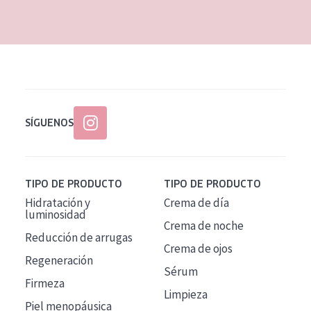
EDAD
Todas las edades
Edad: de 35 a 55
Piel madura
SÍGUENOS
TIPO DE PRODUCTO
TIPO DE PRODUCTO
Hidratación y
Crema de día
luminosidad
Crema de noche
Reducción de arrugas
Crema de ojos
Regeneración
Sérum
Firmeza
Limpieza
Piel menopáusica