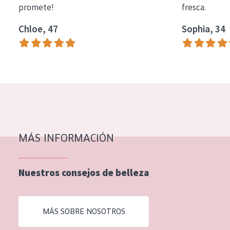
promete!
fresca.
COLECCIÓN
Chloe, 47
Sophia, 34
Essentials
Lift+
Expert
TIPO DE PIEL
Piel sensible
Piel normal y seca
MÁS INFORMACIÓN
Piel mixata o grasa
Nuestros consejos de belleza
Piel madura
Piel expuesta al sol
MÁS SOBRE NOSOTROS
Piel menopáusica