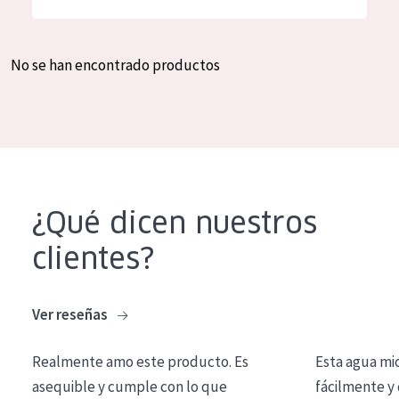
Hidratación y luminosidad
German
Reducción de arrugas
Spanish
No se han encontrado productos
Regeneración
Greek
Firmeza
Piel menopáusica
TIPO DE PRODUCTO
¿Qué dicen nuestros
Crema de día
clientes?
Crema de noche
Crema de ojos
Ver reseñas
Sérum
Realmente amo este producto. Es
Esta agua mi
Limpieza
asequible y cumple con lo que
fácilmente y 