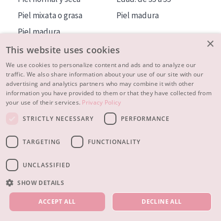
Piel mixata o grasa
Piel madura
Piel madura
×
Piel expuesta al sol
This website uses cookies
Piel menopáusica
We use cookies to personalize content and ads and to analyze our
traffic. We also share information about your use of our site with our
advertising and analytics partners who may combine it with other
MÁS SOBRE NOSOTROS
information you have provided to them or that they have collected from
your use of their services.
Privacy Policy
INSPIRACIÓN
STRICTLY NECESSARY
PERFORMANCE
CONTACTO
TARGETING
FUNCTIONALITY
© 2023 - 2026 Diadermine
Condiciones
Política de Privacidad
contacto
CONFIGURACIÓN DE COOKIES
UNCLASSIFIED
SHOW DETAILS
NUESTROS PRODUCTOS
ACCEPT ALL
DECLINE ALL