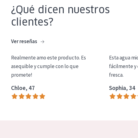
COLECCIÓN
¿Qué dicen nuestros
Essentials
clientes?
Lift+
Ver reseñas
Expert
Realmente amo este producto. Es
Esta agua mi
TIPO DE PIEL
asequible y cumple con lo que
fácilmente y 
Piel sensible
promete!
fresca.
Piel normal y seca
Chloe, 47
Sophia, 34
Piel mixata o grasa
Piel madura
Piel expuesta al sol
Piel menopáusica