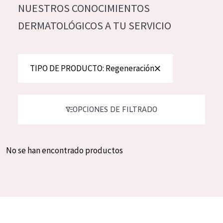
NUESTROS CONOCIMIENTOS
Hidratación y luminosidad
German
DERMATOLÓGICOS A TU SERVICIO
Reducción de arrugas
Spanish
Regeneración
Greek
Firmeza
TIPO DE PRODUCTO: Regeneración
Piel menopáusica
OPCIONES DE FILTRADO
TIPO DE PRODUCTO
Crema de día
No se han encontrado productos
Crema de noche
Crema de ojos
Sérum
Limpieza