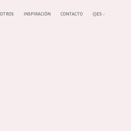
SOTROS
INSPIRACIÓN
CONTACTO
ES
tros productos
S NUESTROS
UCTOS