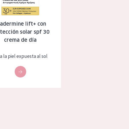
eca
Edad: de 35 a 55
rasa
Piel madura
adermine lift+ con
tección solar spf 30
l sol
crema de día
ica
a la piel expuesta al sol
RODUCTOS