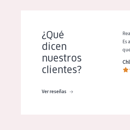
¿Qué
Rea
Es 
dicen
que
nuestros
Chl
clientes?
Ver reseñas