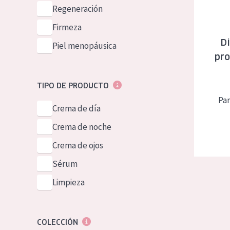
Piel normal y s
Regeneración
German
Piel mixata o g
Firmeza
Spanish
Di
Piel madura
Piel menopáusica
Greek
pro
Piel expuesta a
Piel menopáus
TIPO DE PRODUCTO
Par
Crema de día
NUESTROS P
Crema de noche
Crema de ojos
Sérum
Limpieza
COLECCIÓN