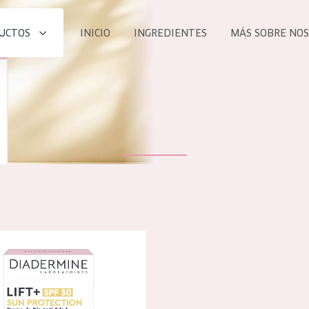
UCTOS
INICIO
INGREDIENTES
MÁS SOBRE NO
todos nues
UCTO
COLECCIÓN
Essentials
he
Lift+
Expert
 lift+ con protección solar spf 30 crema de día
TODO
EDAD
PROD
Todas las edades