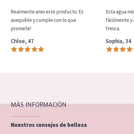
COLECCIÓN
Realmente amo este producto. Es
Esta agua mi
Essentials
asequible y cumple con lo que
fácilmente y 
promete!
fresca.
Lift+
Expert
Chloe, 47
Sophia, 34
TIPO DE PIEL
Piel sensible
Piel normal y seca
Piel mixata o grasa
Piel madura
MÁS INFORMACIÓN
Piel expuesta al sol
Piel menopáusica
Nuestros consejos de belleza