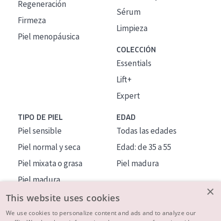
Regeneración
Sérum
Firmeza
Limpieza
Piel menopáusica
COLECCIÓN
Essentials
Lift+
Expert
TIPO DE PIEL
EDAD
Piel sensible
Todas las edades
Piel normal y seca
Edad: de 35 a 55
Piel mixata o grasa
Piel madura
Piel madura
×
Piel expuesta al sol
This website uses cookies
Piel menopáusica
We use cookies to personalize content and ads and to analyze our