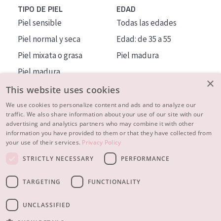
TIPO DE PIEL
EDAD
Piel sensible
Todas las edades
Piel normal y seca
Edad: de 35 a 55
Piel mixata o grasa
Piel madura
Piel madura
×
Piel expuesta al sol
This website uses cookies
Piel menopáusica
We use cookies to personalize content and ads and to analyze our
traffic. We also share information about your use of our site with our
advertising and analytics partners who may combine it with other
MÁS SOBRE NOSOTROS
information you have provided to them or that they have collected from
your use of their services.
Privacy Policy
INSPIRACIÓN
STRICTLY NECESSARY
PERFORMANCE
CONTACTO
TARGETING
FUNCTIONALITY
© 2023 - 2026 Diadermine
Condiciones
Política de Privacidad
contacto
CONFIGURACIÓN DE COOKIES
UNCLASSIFIED