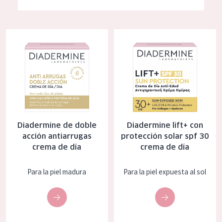
Hidratación y luminosidad
German
Reducción de arrugas
Spanish
Diadermine de doble acción antiarrugas crema de día
Diadermine lift+ con protección 
Regeneración
Greek
Firmeza
Piel menopáusica
TIPO DE PRODUCTO
Diadermine de doble
Diadermine lift+ con
Crema de día
acción antiarrugas
protección solar spf 30
crema de día
crema de día
Crema de noche
Crema de ojos
Para la piel madura
Para la piel expuesta al sol
Sérum
Limpieza