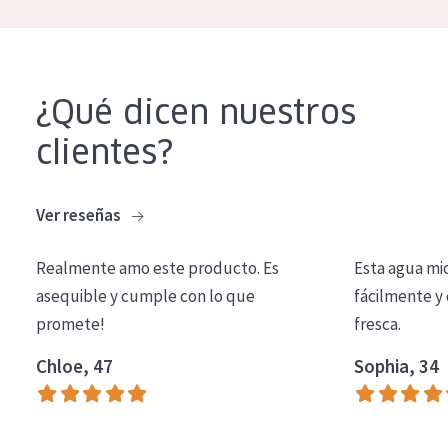
EDAD
Todas las edades
Edad: de 35 a 55
¿Qué dicen nuestros
Piel madura
clientes?
Ver reseñas
Realmente amo este producto. Es
Esta agua mi
asequible y cumple con lo que
fácilmente y 
promete!
fresca.
Chloe, 47
Sophia, 34