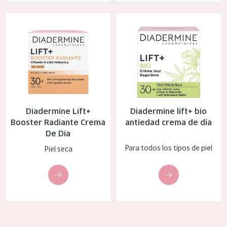
COLECCIÓN
Diadermine Lift+ Booster Radiante Crema De Día
Diadermine lift+ bio antiedad c
Essentials
Lift+
Expert
TIPO DE PIEL
Diadermine Lift+
Diadermine lift+ bio
Piel sensible
Booster Radiante Crema
antiedad crema de día
De Día
Piel normal y seca
Para todos los tipos de piel
Piel seca
Piel mixata o grasa
Piel madura
Piel expuesta al sol
Piel menopáusica