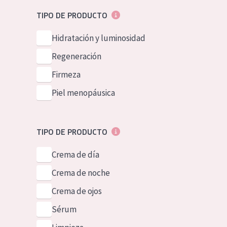
Piel normal y s
German
TIPO DE PRODUCTO
Piel mixata o g
Spanish
Hidratación y luminosidad
Piel madura
Greek
Regeneración
Piel expuesta a
Firmeza
Piel menopáus
Piel menopáusica
NUESTROS P
TIPO DE PRODUCTO
Crema de día
Crema de noche
Crema de ojos
Sérum