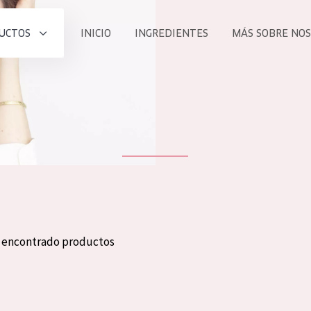
UCTOS
INICIO
INGREDIENTES
MÁS SOBRE NO
todos nues
UCTO
COLECCIÓN
Essentials
he
Lift+
Expert
n encontrado productos
TODO
EDAD
PROD
Todas las edades