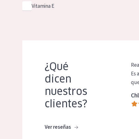
Vitamina E
¿Qué
Rea
Es 
dicen
que
nuestros
Chl
clientes?
Ver reseñas