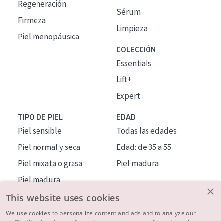
Regeneración
Sérum
Firmeza
Limpieza
Piel menopáusica
COLECCIÓN
Essentials
Lift+
Expert
TIPO DE PIEL
EDAD
Piel sensible
Todas las edades
Piel normal y seca
Edad: de 35 a 55
Piel mixata o grasa
Piel madura
Piel madura
×
Piel expuesta al sol
This website uses cookies
Piel menopáusica
We use cookies to personalize content and ads and to analyze our