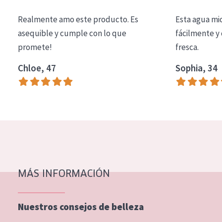
COLECCIÓN
Realmente amo este producto. Es
Esta agua mi
Essentials
asequible y cumple con lo que
fácilmente y 
promete!
fresca.
Lift+
Expert
Chloe, 47
Sophia, 34
TIPO DE PIEL
Piel sensible
Piel normal y seca
Piel mixata o grasa
Piel madura
MÁS INFORMACIÓN
Piel expuesta al sol
Piel menopáusica
Nuestros consejos de belleza