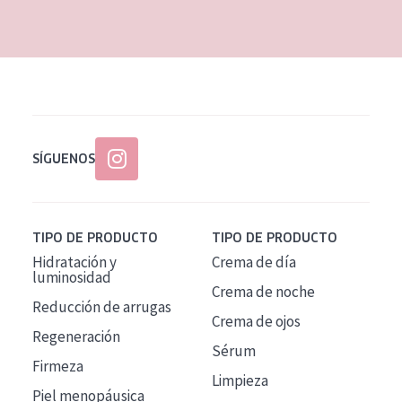
EDAD
Todas las edades
Edad: de 35 a 55
Piel madura
SÍGUENOS
TIPO DE PRODUCTO
TIPO DE PRODUCTO
Hidratación y
Crema de día
luminosidad
Crema de noche
Reducción de arrugas
Crema de ojos
Regeneración
Sérum
Firmeza
Limpieza
Piel menopáusica