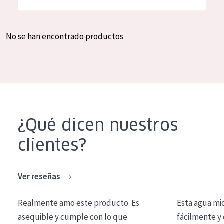
Hidratación y luminosidad
German
Reducción de arrugas
Spanish
No se han encontrado productos
Regeneración
Greek
Firmeza
Piel menopáusica
TIPO DE PRODUCTO
¿Qué dicen nuestros
Crema de día
clientes?
Crema de noche
Crema de ojos
Ver reseñas
Sérum
Realmente amo este producto. Es
Esta agua mi
Limpieza
asequible y cumple con lo que
fácilmente y 