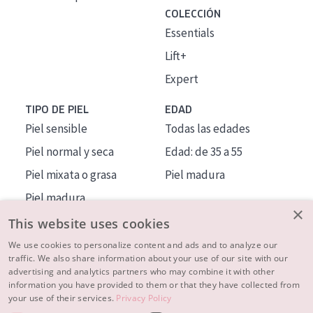
COLECCIÓN
Essentials
Lift+
Expert
TIPO DE PIEL
EDAD
Piel sensible
Todas las edades
Piel normal y seca
Edad: de 35 a 55
Piel mixata o grasa
Piel madura
Piel madura
×
Piel expuesta al sol
This website uses cookies
Piel menopáusica
We use cookies to personalize content and ads and to analyze our
traffic. We also share information about your use of our site with our
advertising and analytics partners who may combine it with other
MÁS SOBRE NOSOTROS
information you have provided to them or that they have collected from
your use of their services.
Privacy Policy
INSPIRACIÓN