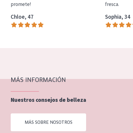
promete!
fresca.
COLECCIÓN
Chloe, 47
Sophia, 34
Essentials
Lift+
Expert
TIPO DE PIEL
Piel sensible
Piel normal y seca
MÁS INFORMACIÓN
Piel mixata o grasa
Nuestros consejos de belleza
Piel madura
Piel expuesta al sol
MÁS SOBRE NOSOTROS
Piel menopáusica