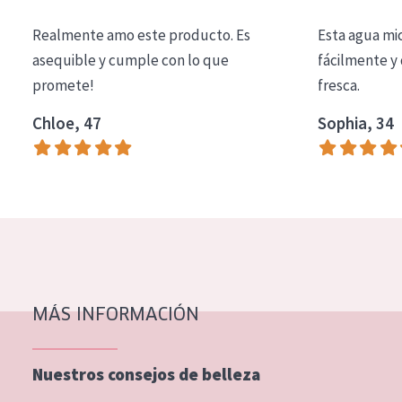
COLECCIÓN
Realmente amo este producto. Es
Esta agua mi
Essentials
asequible y cumple con lo que
fácilmente y 
promete!
fresca.
Lift+
Expert
Chloe, 47
Sophia, 34
TIPO DE PIEL
Piel sensible
Piel normal y seca
Piel mixata o grasa
Piel madura
MÁS INFORMACIÓN
Piel expuesta al sol
Piel menopáusica
Nuestros consejos de belleza