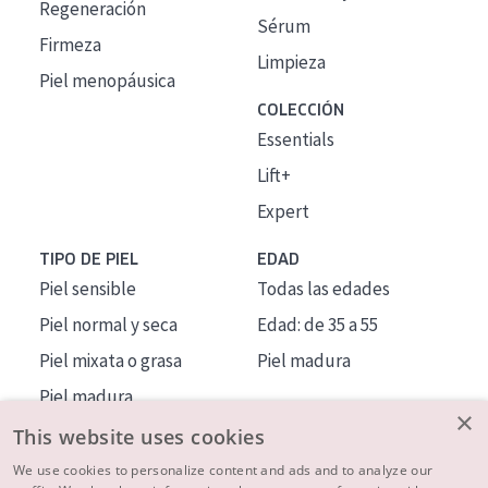
Regeneración
Sérum
Firmeza
Limpieza
Piel menopáusica
COLECCIÓN
Essentials
Lift+
Expert
TIPO DE PIEL
EDAD
Piel sensible
Todas las edades
Piel normal y seca
Edad: de 35 a 55
Piel mixata o grasa
Piel madura
Piel madura
×
Piel expuesta al sol
This website uses cookies
Piel menopáusica
We use cookies to personalize content and ads and to analyze our