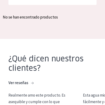
Hidratación y luminosidad
German
Reducción de arrugas
Spanish
No se han encontrado productos
Regeneración
Greek
Firmeza
Piel menopáusica
TIPO DE PRODUCTO
¿Qué dicen nuestros
Crema de día
clientes?
Crema de noche
Crema de ojos
Ver reseñas
Sérum
Realmente amo este producto. Es
Esta agua mi
Limpieza
asequible y cumple con lo que
fácilmente y 