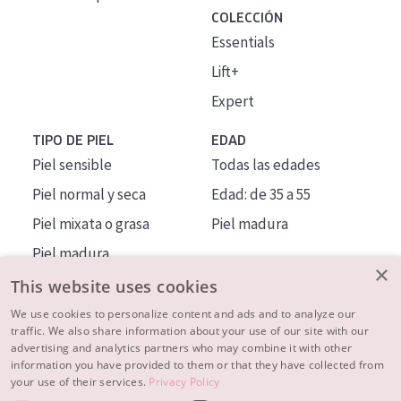
COLECCIÓN
Essentials
Lift+
Expert
TIPO DE PIEL
EDAD
Piel sensible
Todas las edades
Piel normal y seca
Edad: de 35 a 55
Piel mixata o grasa
Piel madura
Piel madura
×
Piel expuesta al sol
This website uses cookies
Piel menopáusica
We use cookies to personalize content and ads and to analyze our
traffic. We also share information about your use of our site with our
advertising and analytics partners who may combine it with other
MÁS SOBRE NOSOTROS
information you have provided to them or that they have collected from
your use of their services.
Privacy Policy
INSPIRACIÓN