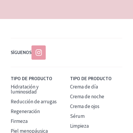
EDAD
Todas las edades
Edad: de 35 a 55
Piel madura
SÍGUENOS
TIPO DE PRODUCTO
TIPO DE PRODUCTO
Hidratación y
Crema de día
luminosidad
Crema de noche
Reducción de arrugas
Crema de ojos
Regeneración
Sérum
Firmeza
Limpieza
Piel menopáusica