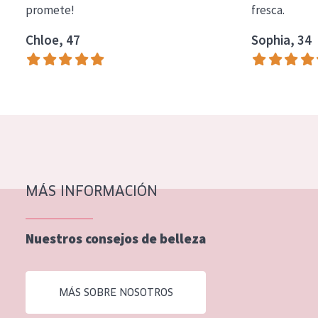
promete!
fresca.
COLECCIÓN
Chloe, 47
Sophia, 34
Essentials
Lift+
Expert
TIPO DE PIEL
Piel sensible
Piel normal y seca
MÁS INFORMACIÓN
Piel mixata o grasa
Nuestros consejos de belleza
Piel madura
Piel expuesta al sol
MÁS SOBRE NOSOTROS
Piel menopáusica