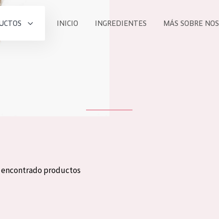
UCTOS
INICIO
INGREDIENTES
MÁS SOBRE NO
todos nues
UCTO
COLECCIÓN
Essentials
he
Lift+
Expert
n encontrado productos
TODO
EDAD
PROD
Todas las edades