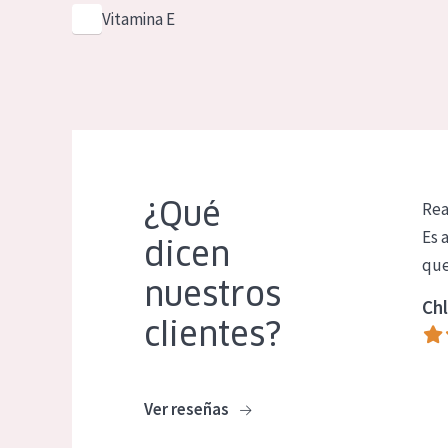
Vitamina E
¿Qué
Rea
Es 
dicen
que
nuestros
Chl
clientes?
Ver reseñas