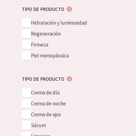
Piel normal y s
German
TIPO DE PRODUCTO
Piel mixata o g
Spanish
Hidratación y luminosidad
Piel madura
Greek
Regeneración
Piel expuesta a
Firmeza
Piel menopáus
Piel menopáusica
NUESTROS P
TIPO DE PRODUCTO
Crema de día
Crema de noche
Crema de ojos
Sérum