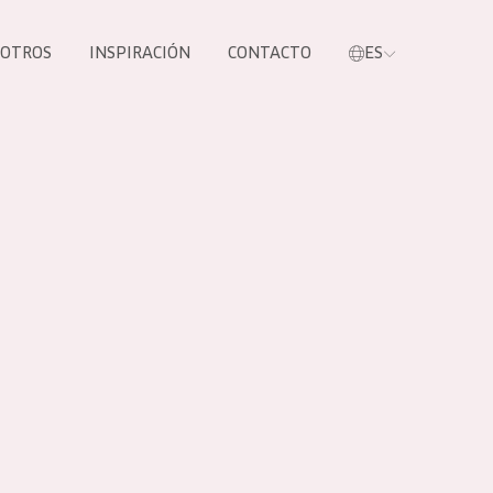
SOTROS
INSPIRACIÓN
CONTACTO
ES
tros productos
S NUESTROS
UCTOS