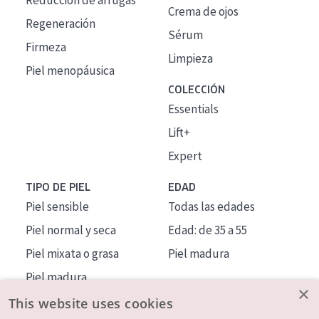
Reducción de arrugas
Crema de ojos
Regeneración
Sérum
Firmeza
Limpieza
Piel menopáusica
COLECCIÓN
Essentials
Lift+
Expert
TIPO DE PIEL
EDAD
Piel sensible
Todas las edades
Piel normal y seca
Edad: de 35 a 55
Piel mixata o grasa
Piel madura
Piel madura
×
Piel expuesta al sol
This website uses cookies