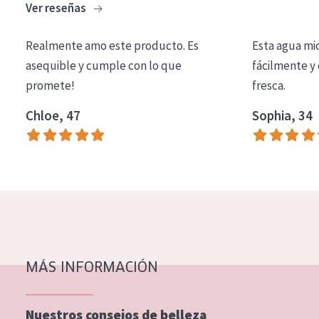
Ver reseñas
COLECCIÓN
Essentials
Realmente amo este producto. Es
Esta agua mi
asequible y cumple con lo que
fácilmente y 
Lift+
promete!
fresca.
Expert
Chloe, 47
Sophia, 34
TIPO DE PIEL
Piel sensible
Piel normal y seca
Piel mixata o grasa
Piel madura
MÁS INFORMACIÓN
Piel expuesta al sol
Piel menopáusica
Nuestros consejos de belleza